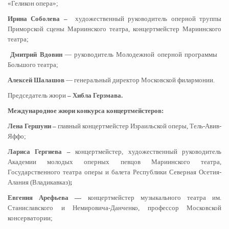
«Геликон опера»;
Ирина Соболева –
художественный руководитель оперной труппы
Приморской сцены Мариинского театра, концертмейстер Мариинского
театра;
Дмитрий Вдовин
— руководитель Молодежной оперной программы
Большого театра;
Алексей Шалашов
— генеральный директор Московской филармонии.
Председатель жюри
– Хибла Герзмава.
Международное жюри конкурса концертмейстеров:
Лена Гершуни –
главный концертмейстер Израильской оперы, Тель-Авив-
Яффо;
Лариса Гергиева –
концертмейстер, художественный руководитель
Академии молодых оперных певцов Мариинского театра,
Государственного театра оперы и балета Республики Северная Осетия-
Алания (Владикавказ)
;
Евгения Арефьева —
концертмейстер музыкального театра им.
Станиславского и Немировича-Данченко, профессор Московской
консерватории;