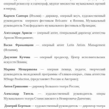
оперный режиссер и сценограф, лауреат множества музыкальных премий
и наград;
Кармен Санторо
(Италия) – дирижер, оперный коуч, художественный
руководитель оперного фестиваля Belcanto в Японии, Музыкальный
руководитель Уэксфордского музыкального фестиваль в Ирландии;
Алессандро Ариози
— оперный агент, генеральный директор агентства
Ариози Менеджмент;
Васко Фраканцани
— оперный агент Lerin Artists Management
(Испания),
Джузеппе Куччиа
— оперный продюсер, Центр исполнительских
искусств Пекина;
Марина Мещерякова
— оперная певица, педагог, творческий
руководитель молодежной программы «Геликон-оперы», глава агентства
MStage Production, (представляет Россию и Австрию);
Антон Гришанин
— дирижер Большого театра России;
Александр Титель
— художественный руководитель оперы
Музыкального театра Станиславского и Немировича-Данченко;
Дмитрий Бертман
— художественный руководитель — директор театра