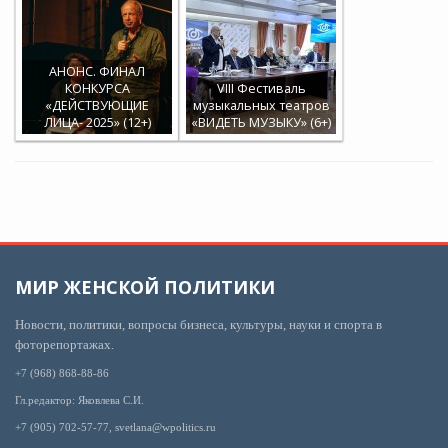
АНОНС. ФИНАЛ
КОНКУРСА
VIII Фестиваль
«ДЕЙСТВУЮЩИЕ
музыкальных театров
ЛИЦА- 2025» (12+)
«ВИДЕТЬ МУЗЫКУ» (6+)
МИР ЖЕНСКОЙ ПОЛИТИКИ
Новости, политики, вопросы бизнеса, культуры, науки и спорта в
фоторепортажах.
+7 (968) 868-88-86
Гл.редактор: Яковлева С.И.
+7 (905) 702-57-77, svetlana@wpolitics.ru