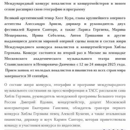
Международный конкурс вокалистов и концертмейстеров в новом
сезоне расширил свою географию и программу
Великий аргентинский тенор Хосе Кура, глава крупнейшего оперного
агентства Алессандро Ариози, дирижер и руководитель двух
фестивалей Кармен Санторо, а также Лариса Гергиева, Марина
Мещерякова, Ирина Соболева, Антон Гришанин и другие
выдающиеся деятели мировой оперной сцены вошли в состав жюри
Международного конкурса вокалистов и концертмейстеров Хиблы
Герзмава. Конкурс состоится во второй раз в Москве на площадке
Московского академического музыкального театра имени
Станиславского и Немировича-Данченко с 12 по 24 января 2025 года.
Прием заявок от молодых вокалистов и пианистов из всех стран мира
завершается 30 сентября.
О составе жюри конкурса, географии и программе международного
музыкального состязания на пресс-конференции в ТАСС рассказали сама
Хибла Герзмава, руководитель молодежной программы Большого театра
России Дмитрий Вдовин, концертмейстер, доцент Московской
консерватории Екатерина Ганелина, обладатель гран-при первого
конкурса Хиблы Герзмава певец Алексей Кулагин, а также итальянская
пианистка, дирижер и коуч Кармен Санторо, которая приветствовала
команду и участников конкурса по видеосвязи.