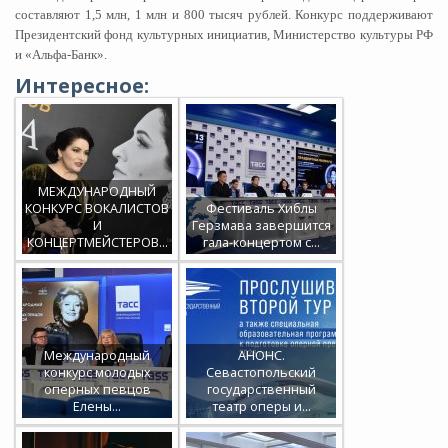
составляют 1,5 млн, 1 млн и 800 тысяч рублей. Конкурс поддерживают
Президентский фонд культурных инициатив, Министерство культуры РФ
и «Альфа-Банк».
Интересное:
МЕЖДУНАРОДНЫЙ
КОНКУРС ВОКАЛИСТОВ
Фестиваль Хиблы
И
Герзмава завершится
КОНЦЕРТМЕЙСТЕРОВ…
гала-концертом с…
Международный
АНОНС.
конкурс молодых
Севастопольский
оперных певцов
государственный
Елены…
театр оперы и…