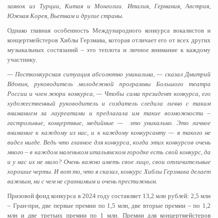
заявок из Турции, Китая и Монголии. Италия, Германия, Австрия,
Южная Корея, Вьетнам и другие страны.
Однако главная особенность Международного конкурса вокалистов и
концертмейстеров Хиблы Герзмава, которая отличает его от всех других
музыкальных состязаний – это теплота и личное внимание к каждому
участнику.
— Постконкурсная ситуация абсолютно уникальна, — сказал Дмитрий
Вдовин, руководитель молодежной программы Большого театра
России и член жюри конкурса, — Чтобы сама президент конкурса, его
художественный руководитель и создатель следила лично с таким
вниманием за лауреатами и предлагала им такие возможности –
гастрольные, концертные, медийные — это уникально. Это личное
внимание к каждому из нас, и к каждому конкурсанту — я такого не
видел нигде. Ведь что главное для конкурса, когда этих конкурсов очень
много – в каждом маленьком итальянском городке есть свой конкурс, да
и у нас их не мало? Очень важно иметь свое лицо, свои отличительные
хорошие черты. И вот то, что я сказал, конкурс Хиблы Герзмава делает
важным, ни с чем не сравнимым и очень престижным.
Призовой фонд конкурса в 2024 году составляет 13,2 млн рублей: 2,5 млн
– Гран-при, две первые премии по 1,5 млн, две вторые премии – по 1,2
млн и две третьих премии по 1 млн. Премии для концертмейстеров