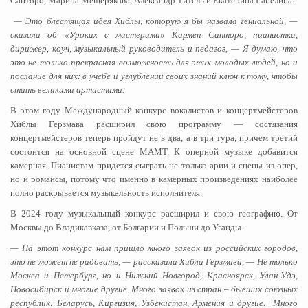
Санторо, Марина Мещерякова, Александр Титель и Екатерина Ганелина.
— Это блестящая идея Хиблы, которую я бы назвала гениальной, —
сказала об «Уроках с мастерами» Кармен Санторо, пианистка,
дирижер, коуч, музыкальный руководитель и педагог, — Я думаю, что
это не только прекрасная возможность для этих молодых людей, но и
послание для них: в учебе и углублении своих знаний ключ к тому, чтобы
стать великими артистами.
В этом году Международный конкурс вокалистов и концертмейстеров
Хиблы Герзмава расширил свою программу — состязания
концертмейстеров теперь пройдут не в два, а в три тура, причем третий
состоится на основной сцене МАМТ. К оперной музыке добавится
камерная. Пианистам придется сыграть не только арии и сцены из опер,
но и романсы, потому что именно в камерных произведениях наиболее
полно раскрывается музыкальность исполнителя.
В 2024 году музыкальный конкурс расширил и свою географию. От
Москвы до Владикавказа, от Болгарии и Польши до Уганды.
— На этот конкурс нам пришло много заявок из российских городов,
это не может не радовать, — рассказала Хибла Герзмава, — Не только
Москва и Петербург, но и Нижний Новгород, Красноярск, Улан-Удэ,
Новосибирск и многие другие. Много заявок из стран – бывших союзных
республик: Беларусь, Киргизия, Узбекистан, Армения и другие. Много