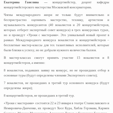
Екатерина Ганелина —
концертмейстер, доцент кафедры
концертмейстерского мастерства Московской консерватории
.
Члены международного жюри не только будут внимательно и
беспристрастно оценивать мастерство, технику, артистизм и
музыкальность конкурсантов (40 вокалистов и 20 концертмейстеров,
которых отберет экспертный совет конкурса) в трех конкурсных турах,
но и проведут «Уроки с мастерами». Это уникальный новый проект в
рамках Международного конкурса вокалистов и концертмейстеров –
бесплатные мастер-классы для тех талантливых исполнителей, которые
были близки к успеху, но не добрали нужного количества баллов.
В мастер-классах смогут принять участие 15 вокалистов и 8
концертмейстеров, а именно:
8 вокалистов, подавших заявку на конкурс, но не прошедших отбор в
основные туры (будут определены членами Экспертного совета);
7 вокалистов, не прошедших в третий тур основного конкурса (будут
определены жюри);
8 концертмейстеров, не прошедших в третий тур.
«Уроки с мастерами» состоятся 22 и 23 января в театре Станиславского и
Немировича-Данченко, их проведут Хосе Кура, Хибла Герзмава, Кармен