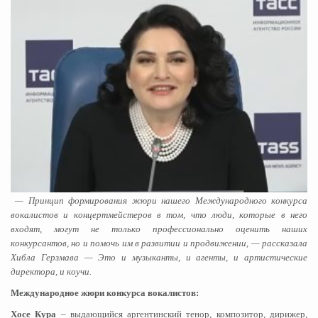
— Принцип формирования жюри нашего Международного конкурса
вокалистов и концертмейстеров в том, что люди, которые в него
входят, могут не только профессионально оценить наших
конкурсантов, но и помочь им в развитии и продвижении, — рассказала
Хибла Герзмава — Это и музыканты, и агенты, и артистические
директора, и коучи.
Международное жюри конкурса вокалистов:
Хосе Кура
– выдающийся аргентинский тенор, композитор, дирижер,