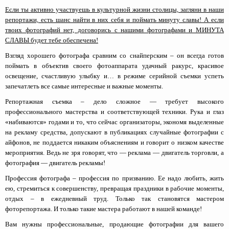
Если ты активно участвуешь в культурной жизни столицы, загляни в наши
репортажи, есть шанс найти в них себя и поймать минуту славы! А если
твоих фотографий нет, договорись с нашими фотографами и МИНУТА
СЛАВЫ будет тебе обеспечена!
Взгляд хорошего фотографа сравним со снайперским – он всегда готов
поймать в объектив своего фотоаппарата удачный ракурс, красивое
освещение, счастливую улыбку и… в режиме серийной съемки успеть
запечатлеть все самые интересные и важные моменты.
Репортажная съемка – дело сложное — требует высокого
профессионального мастерства и соответствующей техники. Рука и глаз
«набиваются» годами и то, что сейчас организаторы, экономя выделенные
на рекламу средства, допускают в публикациях случайные фотографии с
айфонов, не поддается никаким объяснениям и говорит о низком качестве
мероприятия. Ведь не зря говорят, что — реклама — двигатель торговли, а
фотография — двигатель рекламы!
Профессия фотографа – профессия по призванию. Ее надо любить, жить
ею, стремиться к совершенству, превращая праздники в рабочие моменты,
отдых – в ежедневный труд. Только так становятся мастером
фоторепортажа. И только такие мастера работают в нашей команде!
Вам нужны профессиональные, продающие фотографии для вашего