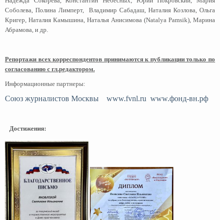
Надежда Сокорева, Константин Небесных, Юрий Покровский, Мария
Соболева, Полина Лимперт, Владимир Сабадаш, Наталия Козлова, Ольга
Кригер, Наталия Камышина, Наталья Анисимова (Natalya Pamsik), Марина
Абрамова, и др.
Репортажи всех корреспондентов принимаются к публикации только по
согласованию с гл.редактором.
Информационные партнеры:
Союз журналистов Москвы
www.fvnl.ru
www.фонд-вн.рф
Достижения: