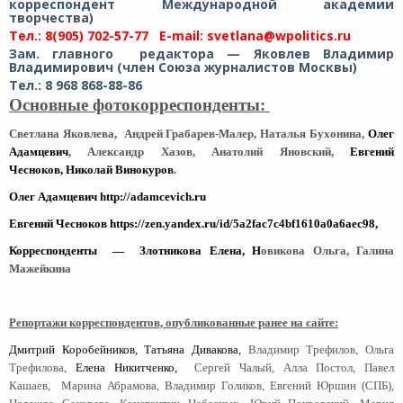
корреспондент Международной академии
творчества)
Тел.: 8(905) 702-57-77 E-mail: svetlana@wpolitics.ru
Зам. главного редактора — Яковлев Владимир
Владимирович (
член Союза журналистов Москвы)
Тел.: 8 968 868-88-86
Основные фотокорреспонденты:
Светлана Яковлева, Андрей Грабарев-Малер, Наталья Бухонина,
Олег
Адамцевич
, Александр Хазов, Анатолий Яновский,
Евгений
Чесноков, Николай Винокуров
.
Олег Адамцевич
http://adamcevich.ru
Евгений Чесноков
https://zen.yandex.ru/id/5a2fac7c4bf1610a0a6aec98
,
Корреспонденты — Злотникова Елена, Н
овикова Ольга, Галина
Мажейкина
Репортажи корреспондентов, опубликованные ранее на сайте:
Дмитрий Коробейников, Татьяна Дивакова,
Владимир Трефилов, Ольга
Трефилова,
Елена Никитченко,
Сергей Чалый, Алла Постол,
Павел
Кашаев,
Марина Абрамова, Владимир Голиков, Евгений Юршин (СПБ),