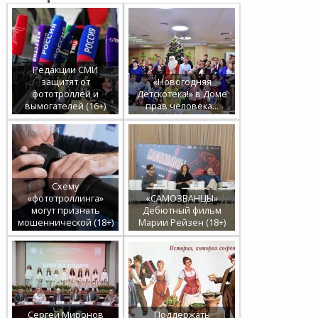
Редакции СМИ
защитят от
«Новогодняя
фототроллей и
Детскотека!» в Доме
вымогателей (16+)
прав человека…
Схему
«фототроллинга»
«САМОЗВАНЦЫ»
могут признать
Дебютный фильм
мошеннической (18+)
Марии Рейзен (18+)
Сергей Миронов
Поддержать