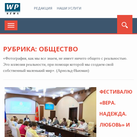
РЕДАКЦИЯ
НАШИ УСЛУГИ
Toggle
navigation
РУБРИКА: ОБЩЕСТВО
«Фотография, как мы все знаем, не имеет ничего общего с реальностью.
Это иллюзия реальности, при помощи которой мы создаем свой
собственный маленький мир». (Арнольд-Ньюман)
ФЕСТИВАЛЮ
«ВЕРА.
НАДЕЖДА.
ЛЮБОВЬ» И