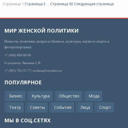
Страница
1
Страница
2
…
Страница
92
Следующая страница
МИР ЖЕНСКОЙ ПОЛИТИКИ
Новости, политики, вопросы бизнеса, культуры, науки и спорта в
фоторепортажах.
+7 (968) 868-88-86
Гл.редактор: Яковлева С.И.
+7 (905) 702-57-77, svetlana@wpolitics.ru
ПОПУЛЯРНОЕ
Бизнес
Культура
Общество
Мода
Театр
Советы
События
Лица
Спорт
МЫ В СОЦ.СЕТЯХ