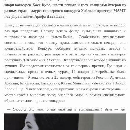
жюри конкурса Хосе Кура, шести певцов и трех концертмейстеров из
разных стран – лауреатов первого конкурса Хиблы, и оркестра МАМТ
под управлением Арифа Дадашева.
Конкурс, не имеющий аналогов в музыкальном мире, проходит во второй
раз при поддержке Президентского фонда культурных инициатив и
генерального партнера – Альфа-Банка. Особенность музыкального
состязания в том, что к нему приглашаются не только певцы, но и
концертмейстеры. Конкурс собирает лучших молодых певцов и
пианистов из разных стран мира – в этом году на участие в конкурсе
поступило 978 заявок из 23 стран. Экспертный совет отобрал лучших из
лучших. Им предстоит состязаться за три первых премии, Гран-при и
специальные призы в очных турах. 14 января к жеребьевке были
приглашены 40 вокалистов и 25 концертмейстеров из России, Армении,
Абхазии, Белоруссии, Казахстана, Китая, Монголии, Узбекистана, Южной
Кореи. Еще 15 человек получили приглашение на «Уроки с мастерами» —
мастер-классы мировых звезд оперного мира в рамках специального
образовательного проекта конкурса.
— Сегодня для меня очень важный и волнительный день — мы