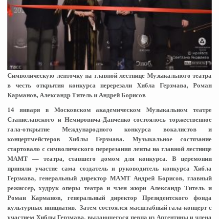
Символическую ленточку на главной лестнице Музыкального театра
в честь открытия конкурса перерезали Хибла Герзмава, Роман
Карманов, Александр Титель и Андрей Борисов
14 января в Московском академическом Музыкальном театре
Станиславского и Немировича-Данченко состоялось торжественное
гала-открытие Международного конкурса вокалистов и
концертмейстеров Хиблы Герзмава. Музыкальное состязание
стартовало с символического перерезания ленты на главной лестнице
МАМТ — театра, ставшего домом для конкурса. В церемонии
приняли участие сама создатель и руководитель конкурса Хибла
Герзмава, генеральный директор МАМТ Андрей Борисов, главный
режиссер, худрук оперы театра и член жюри Александр Титель и
Роман Карманов, генеральный директор Президентского фонда
культурных инициатив. Затем состоялся масштабный гала-концерт с
участием Хиблы Герзмава, выдающегося певца из Аргентины и члена