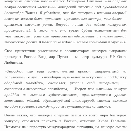
концертмейстерами позанимается Екатерина Ганелина. Для оперных
певцов состоится настоящий актерский интенсив под руководством
Александра Тителя. Я убеждена, что без актерских навыков оперный
певец не может быть артистом музыкального театра, тем более —
артистом высокого ранга. Впереди почти две недели конкурсных
прослушиваний. Я знаю, что это время будет волнительным для
участников, но пусть оно принесет им вдохновение и станет точкой
творческого роста. Я болею за каждого и желаю всем удачи и звучания!
Свое приветствие участникам и организаторам конкурса направили
президент России Владимир Путин и министр культуры РФ Ольга
Любимова.
«Отрадно, что ваш замечательный проект, направленный на
популяризацию лучших традиций музыкального искусства и поддержку
одарённой молодёжи, состоялся, укрепил свой авторитет, —
говорится в телеграмме президента, — Уверен, что нынешний конкурс
пройдёт на высоком художественном, организационном уровне,
запомнится тёплой, одухотворённой атмосферой, станет важным
вкладом в развитие международных гуманитарных контактов.
Очень важно, что молодые оперные певцы со всего мира благодаря
конкурсу стремятся приехать в Россию, отметила Хибла Герзмава.
Несмотря на непростую международную ситуацию, на конкурс смогли