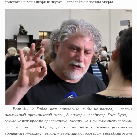
приехать и члены жюри конкурса – европейские звезды оперы.
— Если бы не Хибла меня пригласила, я бы не поехал, — заявил
знаменитый аргентинский певец, дирижер и продюсер Хосе Кура, —
сейчас не так просто приезжать в Россию. Но я считаю очень важным
для себя нести добрую, радостную энергию нашим российским
«братьям в музыке»: певцам, музыкантам, дирижерам, способствовать