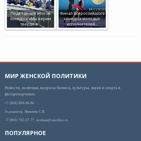
Подведение итогов
Финал Всероссийского
конкурса «Мы верим
конкурса молодых
твердо в…
исполнителей…
МИР ЖЕНСКОЙ ПОЛИТИКИ
Новости, политики, вопросы бизнеса, культуры, науки и спорта в
фоторепортажах.
+7 (968) 868-88-86
Гл.редактор: Яковлева С.И.
+7 (905) 702-57-77, svetlana@wpolitics.ru
ПОПУЛЯРНОЕ