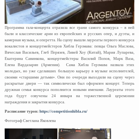
Программа гала-концерта отразила все грани самого конкурса – в ней
были и классические арии из европейских и русских опер, и дуэты, и
камерная музыка, и оперетта. На сцену вышли лауреаты первого конкурса
вокалистов и концертмейстеров Хибла Герзмава: певцы Ольга Маслова,
Вячеслав Васильев, Глеб Перязев, Ливей Хоу (Китай), Мария Лупарева,
Екатерина Савинкова, концертмейстеры Василий Попов, Марк Ваза,
Елена Вардазарян (Армения). Сама Хибла Герзмава назвала этих
молодых, но уже сделавших большую карьеру в музыке исполнителей,
своими «старшими детьми». Они по очереди выходили на сцену через
раскрытые двери — так символически был оформлен концерт. Теперь
дружная семья конкурса пополнится новыми именами. Лауреаты этого
года будут озвучены 24 января на торжественной церемонии
награждения и закрытия конкурса.
Расписание туров:
https://competitionhibla.ru/
Фотограф Светлана Яковлева