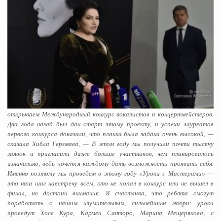
открываем Международный конкурс вокалистов и концертмейстеров.
Два года назад был дан старт этому проекту, и успехи лауреатов
первого конкурса доказали, что планка была задана очень высокой, —
сказала Хибла Герзмава, — В этом году мы получили почти тысячу
заявок и пригласили даже больше участников, чем планировалось
изначально, ведь хочется каждому дать возможность проявить себя.
Именно поэтому мы проведем в этому году «Уроки с Мастерами» —
это наш шаг навстречу всем, кто не попал в конкурс или не вышел в
финал, но достоин внимания. Я счастлива, что ребята смогут
поработать с нашим изумительным, сильнейшим жюри: уроки
проведут Хосе Кура, Кармен Санторо, Марина Мещерякова, с