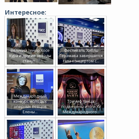
Интересное:
Великий тенор Хосе
Фестиваль Хиблы
Кура и другие звезды
Герзмава завершится
станут…
гала-концертом с…
Международный
конкурс молодых
Триумф танца:
оперных певцов
подведены итоги XV
Елены…
Международного…