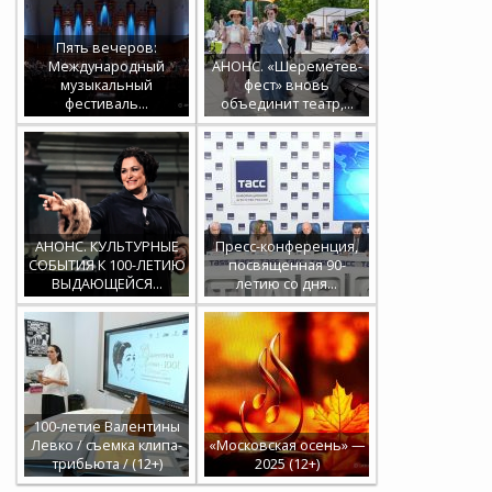
Пять вечеров:
Международный
АНОНС. «Шереметев-
музыкальный
фест» вновь
фестиваль…
объединит театр,…
АНОНС. КУЛЬТУРНЫЕ
Пресс-конференция,
СОБЫТИЯ К 100-ЛЕТИЮ
посвященная 90-
ВЫДАЮЩЕЙСЯ…
летию со дня…
100-летие Валентины
Левко / съемка клипа-
«Московская осень» —
трибьюта / (12+)
2025 (12+)