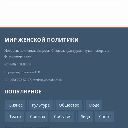
МИР ЖЕНСКОЙ ПОЛИТИКИ
Новости, политики, вопросы бизнеса, культуры, науки и спорта в
фоторепортажах.
+7 (968) 868-88-86
Гл.редактор: Яковлева С.И.
+7 (905) 702-57-77, svetlana@wpolitics.ru
ПОПУЛЯРНОЕ
Бизнес
Культура
Общество
Мода
Театр
Советы
События
Лица
Спорт