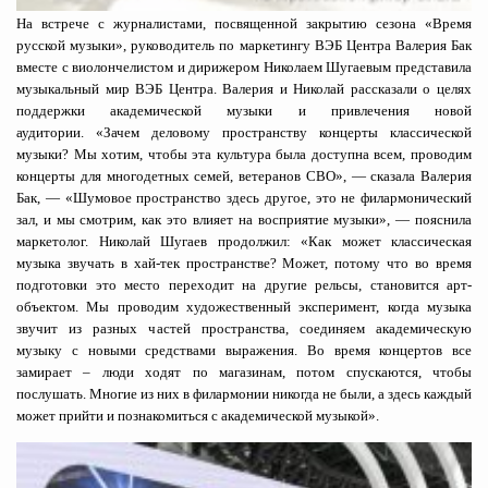
На встрече с журналистами, посвященной закрытию сезона «Время
русской музыки», руководитель по маркетингу ВЭБ Центра Валерия Бак
вместе с виолончелистом и дирижером Николаем Шугаевым представила
музыкальный мир ВЭБ Центра. Валерия и Николай рассказали о целях
поддержки академической музыки и привлечения новой
аудитории. «Зачем деловому пространству концерты классической
музыки? Мы хотим, чтобы эта культура была доступна всем, проводим
концерты для многодетных семей, ветеранов СВО», — сказала Валерия
Бак, — «Шумовое пространство здесь другое, это не филармонический
зал, и мы смотрим, как это влияет на восприятие музыки», — пояснила
маркетолог. Николай Шугаев продолжил: «Как может классическая
музыка звучать в хай-тек пространстве? Может, потому что во время
подготовки это место переходит на другие рельсы, становится арт-
объектом. Мы проводим художественный эксперимент, когда музыка
звучит из разных частей пространства, соединяем академическую
музыку с новыми средствами выражения. Во время концертов все
замирает – люди ходят по магазинам, потом спускаются, чтобы
послушать. Многие из них в филармонии никогда не были, а здесь каждый
может прийти и познакомиться с академической музыкой».