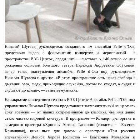
Николай Шугаев, руководитель созданного им ансамбля Pelle d’Oca,
представил видео с фрагментами концертов и мероприятий в
пространстве ВЭБ Центре, среди них — выставка к 140-летию со дня
рождения солистки Большого театра Надежды Андреевны Обуховой,
вечер танго, выступления ансамбля Pelle d’Oca под руководством
Николая Шугаева и другие. «В этом пространстве есть некая свобода в
дыхании зала, люди, приходящие случайно, потом не уходят, а сидят и
слушают до конца», — заметил музыкант.
На закрытие концертного сезона в ВЭБ Центре Ансамбль Pelle d’Oca под
управлением Николая Шугаева представляет заключительный концерт как
арку времени — от наших современников до классика, чьё имя давно
стало частью мировой культуры. В программе — Концерт для органа и
камерного оркестра «Хронос» Антона Танонова (солистка — Евгения
Кривицкая), цикл пьес для домры с оркестром «Три русских
впечатления» Дениса Хорова (солистка — Екатерина Мочалова) и