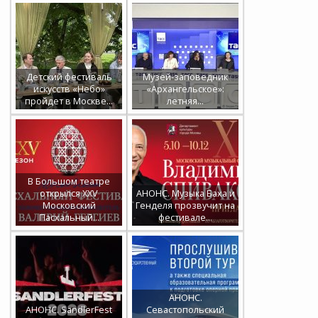
Детский фестиваль
Музей-заповедник
искусств «Небо»
«Архангельское»:
пройдет в Москве…
летняя…
В Большом театре
открылся XXV
АНОНС. Музыка Баха и
Московский
Генделя прозвучит на
Пасхальный…
фестивале…
АНОНС.
АНОНС. SandlerFest
Севастопольский