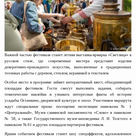
Важной частью фестиваля станет летняя выставка-ярмарка «Светлица» в
русском стиле, где современные мастера представят изделия
декоративно-прикладного искусства, выполненные в традиционных
техниках работы с деревом, стеклом, керамикой и текстилем.
Особое место в программе займет интерактивный квест, объединяющий
площадки фестиваля. Гости смогут выполнять задания, собирать
тематические наклейки и узнавать интересные факты об истории
усадьбы Останкино, дворянской культуре и эпохе. Участников маршрута
ждут специальные призы: посещение экспозиции павильона № 1
«Центральный», Музея славянской письменности «Слово» в павильоне
№ 58, а также Государственного музея-заповедника Л. Н. Толстого в
павильоне № 61 и других площадок-партнеров фестиваля.
Ярким событием фестиваля станет шоу спецэффектов, вдохновленное