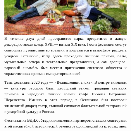
В течение двух дней пространство парка превратится в живую
декорацию эпохи конца XVIII — начала XIX века. Гости фестиваля смогут
совершить путешествие во времени и погрузиться в атмосферу расцвета
усадьбы Останкино, когда здесь проходили пышные приемы, балы,
музыкальные вечера и театральные представления, а сам дворцово-
парковый ансамбль был местом притяжения светского общества и
торжественных приемов императорских особ.
Тема фестиваля 2026 года — «Великолепная эпоха». В центре внимания
— культура русского бала, дворцовый этикет, традиции светских
приемов и народных гуляний времен графа Николая Петровича
Шереметева. Именно в этот период в Останкино был построен
знаменитый дворец-театр, ставший символом блистательной театральной
и усадебной культуры России.
Фестиваль на ВДНХ объединил знаковых партнеров, ставших соавторами
этой масштабной исторической реконструкции, каждый из которых внес