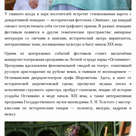
У главного входа в парк посетителей встретит стилизованная карета с
декоративной лошадью — историческая фотозона «Экипаж», где каждый
сможет почувствовать себя гостем графского приема. В разных локациях
фестиваля появятся и другие тематические пространства: ампирные
интерьеры со свечами и книгами, исторический лагерь маркитанток,
интерактивные зоны, посвященные культуре и быту начала XIX века.
Одним из центральных событий фестиваля станет масштабная
концертно-театральная программа на Летней эстраде парка «Останкино».
Программа вдохновлена феноменальной «модой на театр», охватившей
русскую аристократию на рубеже веков, и главным ее воплощением —
Останкинским дворцом-театром графа Шереметева. Здесь, в шаге от
исторической шереметевской сцены, прозвучит музыка эпохи в
исполнении струнного оркестра, пройдут спектакли, лекции об истории
усадьбы Останкино и моде начала XIX века, а также интерактивная
программа Государственного музея-заповедника Л. Н. Толстого с мастер-
классами по историческим танцам — полонезу, мазурке, кадрили и
вальсу.