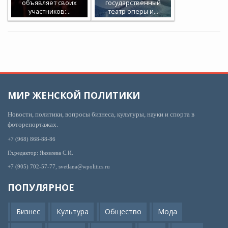
объявляет своих
государственный
участников:…
театр оперы и…
МИР ЖЕНСКОЙ ПОЛИТИКИ
Новости, политики, вопросы бизнеса, культуры, науки и спорта в
фоторепортажах.
+7 (968) 868-88-86
Гл.редактор: Яковлева С.И.
+7 (905) 702-57-77, svetlana@wpolitics.ru
ПОПУЛЯРНОЕ
Бизнес
Культура
Общество
Мода