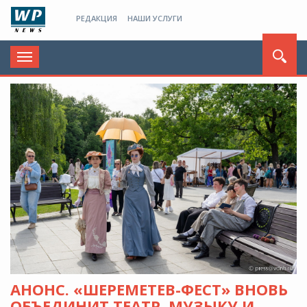
РЕДАКЦИЯ
НАШИ УСЛУГИ
Toggle
navigation
АНОНС. «ШЕРЕМЕТЕВ-ФЕСТ» ВНОВЬ
ОБЪЕДИНИТ ТЕАТР, МУЗЫКУ И