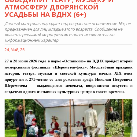
АТМОСФЕРУ ДВОРЯНСКОЙ
УСАДЬБЫ НА ВДНХ (6+)
Данный материал подпадает под возрастное ограничение 16+, не
предназначен для лиц младше этого возраста. Сообщение не
является рекламой мероприятия и носит исключительно
информационный характер.
24, Май, 26
27 и 28 июня 2026 года в парке «Останкино» на ВДНХ пройдет второй
иммерсивный фестиваль «Шереметев-фест». Масштабный праздник
истории, театра, музыки и светской культуры начала Х
I
Х века
приурочен к 275-летию со дня рождения графа Николая Петровича
Шереметева — выдающегося мецената, покровителя искусств и
создателя одного из главных культурных центров своего времени.