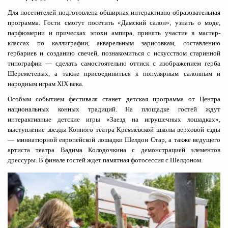
Для посетителей подготовлена обширная интерактивно-образовательная
программа. Гости смогут посетить «Дамский салон», узнать о моде,
парфюмерии и прическах эпохи ампира, принять участие в мастер-
классах по каллиграфии, акварельным зарисовкам, составлению
гербариев и созданию свечей, познакомиться с искусством старинной
типографии — сделать самостоятельно оттиск с изображением герба
Шереметевых, а также присоединиться к популярным салонным и
народным играм XIX века.
Особым событием фестиваля станет детская программа от Центра
национальных конных традиций. На площадке гостей ждут
интерактивные детские игры «Заезд на игрушечных лошадках»,
выступление звезды Конного театра Кремлевской школы верховой езды
— миниатюрной европейской лошадки Шелдон Стар, а также ведущего
артиста театра Вадима Колодочкина с демонстрацией элементов
дрессуры. В финале гостей ждет памятная фотосессия с Шелдоном.