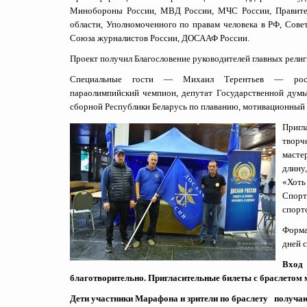
Минобороны России, МВД России, МЧС России, Правите
области, Уполномоченного по правам человека в РФ, Сове
Союза журналистов России, ДОСААФ России.
Проект получил Благословение руководителей главных религ
Специальные гости —
Михаил Терентьев — росс
параолимпийский чемпион,
депутат Государственной дум
сборной Республики Беларусь по плаванию, мотивационный т
Пригл
творч
масте
длину
«Хоть
Спорт
спорт
Форма
дней 
Вход
благотворительно. Пригласительные билеты с браслетом 
Дети участники Марафона и зрители по браслету получа