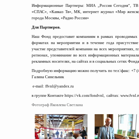
Информационные Партнеры: МИА „Россия Сегодня“, ТВ 
«СПАС», «Кавказ Тв», МК, интернет журнал «Мир женско
города Москвы, «Радио России»
Для Партнеров.
Наш Фонд предоставит компаниям в рамках проводимых 
форматах на мероприятии и в течение года присутствие
участие представителей компании на всех мероприятиях, п
регионах, упоминание во всех информационных материал
рекламных носителях, на сайтах и в социальных сетях Фонда
Подробную информацию можно получить по тел.\факс: +7 (49
Галина Синельник
e-mail: ffvnl@yandex.ru
в группе Контакте
https://vk.com/fondvnl
, сайтах:
www.fvnl.r
Фотограф Яковлева Светлана