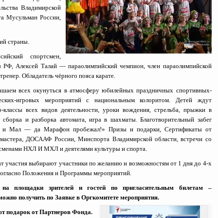
льства Владимирской
та Мусульман России,
ий страны.
ийский спортсмен,
ы РФ,
Алексей Талай — параолимпийский чемпион, член параолимпийской
ренер. Обладатель чёрного пояса карате.
ашаем всех окунуться в атмосферу юбилейных праздничных спортивных-
еских-игровых мероприятий с национальным колоритом. Детей ждут
р-классы всех видов деятельности, уроки вождения, стрельба, прыжки в
, сборка и разборка автомата, игра в шахматы. Благотворительный забег
 и Мал — да Марафон пробежал!» Призы и подарки, Сертификаты от
мастера, ДОСААФ России, Минспорта Владимирской области, встречи со
сменами НХЛ И МХЛ и деятелями культуры и спорта.
т участия выбирают участники по желанию и возможностям от 1 дня до 4-х
согласно Положения и Программы мероприятий.
 на площадки зрителей и гостей по пригласительным билетам –
можно получить по Заявке в Оргкомитете мероприятия.
ют подарок от Партнеров Фонда.