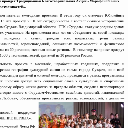
ий пройдет Традиционная Благотворительная Акция «Марафон Равных
возможностей».
он является ежегодным проектом. В этом году он отмечает Юбилейные
 15 лет проекту и 10 лет сотрудничества с гостеприимным историческим
ом Суздаль Владимирской области. ГТК «Суздаль» стал уже родным домом
сех участников. На протяжении всех лет он объединяет на своей площадке
й, молодежь и семьи, граждан всех возрастных групп разных
нальностей, вероисповеданий, социальных возможностей и физического
вья из 69 регионов, включая новые регионы. В этом году на проект приедут
1500 участников, гостей, зрителей из 30 регионов России.
льность проекта в масштабе, наработанных традициях, поддержке и
рении географии культурной жизни не только города Суздаля, но и всей
классы для зрителей и жителей ежегодно проводятся в рамках программных
ает широкий доступ всех социальных слоев к культурным и спортивным
ровому образу жизни далеко за пределы области, создавая неповторимую
жегодно вместе с Форумом-Фестивалем семейных династий, национальной
да.Любовь», обеспечивая пространство равных возможностей, а детям —
нсовой поддержке
ЖЕНИЕ ПЕРВЫХ».
дарственной Думы РФ,