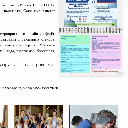
–каналы: «Россия 1», «СОЮЗ»,
й политики», Союз журналистов
мероприятий в онлайн и офлайн
 логотипа и рекламных стендов,
лощадках и концертах в Москве и
ах Фонда, издаваемых брошюрах,
.
9) 611 25 63; +7(919) 109-13-66,
u
и
www.фонд-вн.рф
,
www.fond-vn.ru