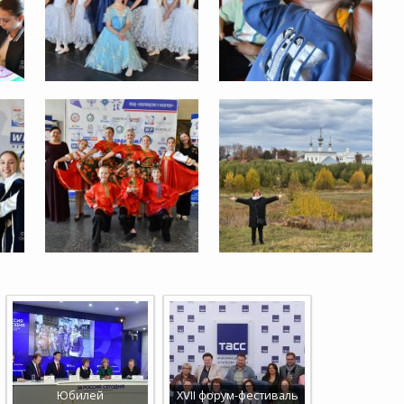
Юбилей
XVII форум-фестиваль