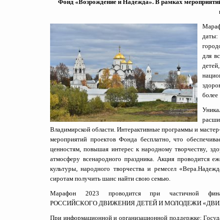
Фонд «Возрождение и Надежда». В рамках мероприят
Мараф
даты:
город
для в
дете
нацио
здоро
более 
Уника
расши
Владимирской области. Интерактивные программы и мастер-
мероприятий проектов Фонда бесплатно, что обеспечив
ценностям, повышая интерес к народному творчеству, здо
атмосферу всенародного праздника. Акция проводится е
культуры, народного творчества и ремесел «Вера.Надеж
сиротам получить
шанс найти свою семью.
Марафон 2023 проводится при частичной фина
РОССИЙСКОГО ДВИЖЕНИЯ ДЕТЕЙ И МОЛОДЕЖИ «ДВИ
При информационной и организационной поддержке: Госу