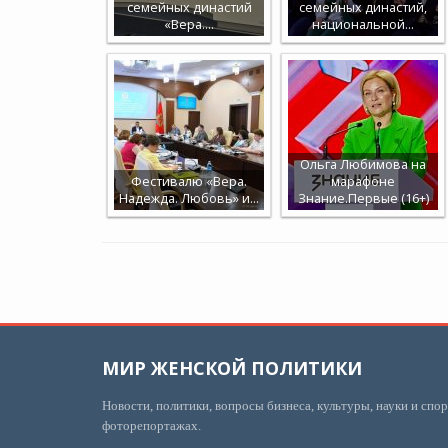
семейных династий
семейных династий,
«Вера.…
национальной…
Ольга Любимова на
Фестивалю «Вера.
марафоне
Надежда. Любовь» и…
Знание.Первые (16+)
МИР ЖЕНСКОЙ ПОЛИТИКИ
Новости, политики, вопросы бизнеса, культуры, науки и спор
фоторепортажах.