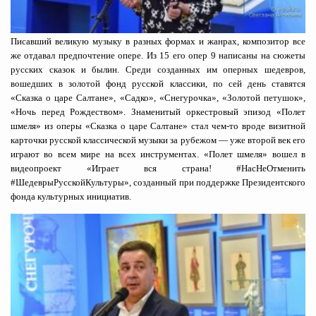
Писавший великую музыку в разных формах и жанрах, композитор все
же отдавал предпочтение опере. Из 15 его опер 9 написаны на сюжеты
русских сказок и былин. Среди созданных им оперных шедевров,
вошедших в золотой фонд русской классики, по сей день ставятся
«Сказка о царе Салтане», «Садко», «Снегурочка», «Золотой петушок»,
«Ночь перед Рождеством». Знаменитый оркестровый эпизод «Полет
шмеля» из оперы «Сказка о царе Салтане» стал чем-то вроде визитной
карточки русской классической музыки за рубежом — уже второй век его
играют во всем мире на всех инструментах. «Полет шмеля» вошел в
видеопроект «Играет вся страна! #НасНеОтменить
#ШедеврыРусскойКультуры», созданный при поддержке Президентского
фонда культурных инициатив.