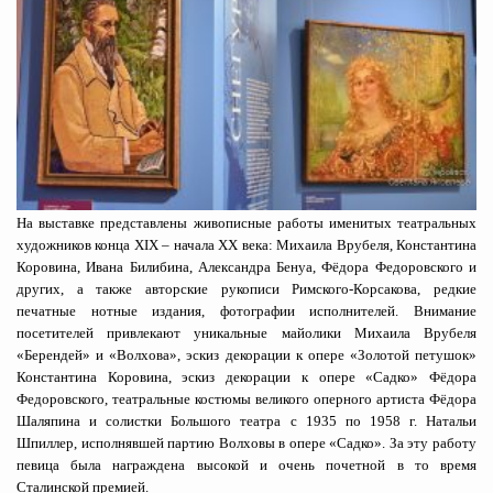
На выставке представлены живописные работы именитых театральных
художников конца XIX – начала XX века: Михаила Врубеля, Константина
Коровина, Ивана Билибина, Александра Бенуа, Фёдора Федоровского и
других, а также авторские рукописи Римского-Корсакова, редкие
печатные нотные издания, фотографии исполнителей. Внимание
посетителей привлекают уникальные майолики Михаила Врубеля
«Берендей» и «Волхова», эскиз декорации к опере «Золотой петушок»
Константина Коровина, эскиз декорации к опере «Садко» Фёдора
Федоровского, театральные костюмы великого оперного артиста Фёдора
Шаляпина и солистки Большого театра с 1935 по 1958 г. Натальи
Шпиллер, исполнявшей партию Волховы в опере «Садко». За эту работу
певица была награждена высокой и очень почетной в то время
Сталинской премией.