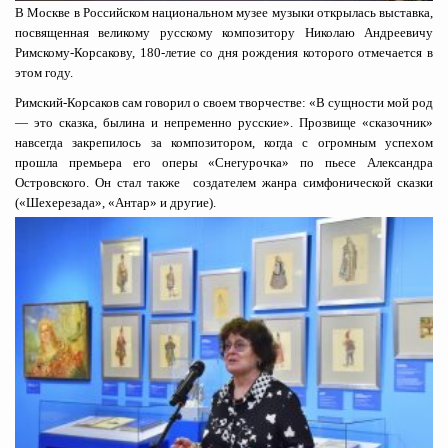
В Москве в Российском национальном музее музыки открылась выставка,
посвященная великому русскому композитору Николаю Андреевичу
Римскому-Корсакову, 180-летие со дня рождения которого отмечается в
этом году.
Римский-Корсаков сам говорил о своем творчестве: «В сущности мой род
— это сказка, былина и непременно русские». Прозвище «сказочник»
навсегда закрепилось за композитором, когда с огромным успехом
прошла премьера его оперы «Снегурочка» по пьесе Александра
Островского. Он стал также создателем жанра симфонической сказки
(«Шехерезада», «Антар» и другие).