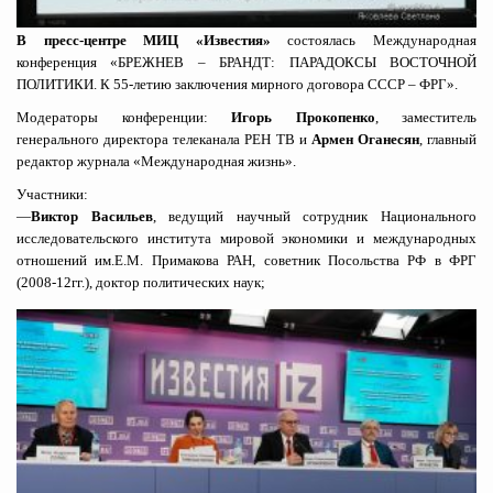
В пресс-центре МИЦ «Известия»
состоялась Международная
конференция «БРЕЖНЕВ – БРАНДТ: ПАРАДОКСЫ ВОСТОЧНОЙ
ПОЛИТИКИ. К 55-летию заключения мирного договора СССР – ФРГ».
Модераторы конференции:
Игорь Прокопенко
, заместитель
генерального директора телеканала РЕН ТВ и
Армен Оганесян
, главный
редактор журнала «Международная жизнь».
Участники:
—
Виктор Васильев
, ведущий научный сотрудник Национального
исследовательского института мировой экономики и международных
отношений им.Е.М. Примакова РАН, советник Посольства РФ в ФРГ
(2008-12гг.), доктор политических наук;