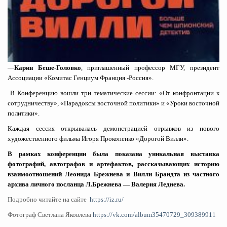
—
Карин Беше-Головко
, приглашенный профессор МГУ, президент
Ассоциации «Комитас Генциум Франция -Россия».
В
Конференцию вошли три тематические сессии: «
От конфронтации к
сотрудничеству», «
Парадоксы восточной политики» и «
Уроки восточной
политики».
Каждая сессия открывалась демонстрацией отрывков из нового
художественного фильма Игоря Прокопенко «Дорогой Вилли».
В рамках конференции была показана уникальная выставка
фотографий, автографов и артефактов, рассказывающих историю
взаимоотношений Леонида Брежнева и Вилли Брандта из частного
архива личного посланца Л.Брежнева — Валерия Леднева.
Подробно читайте на сайте
https://iz.ru/
Фотограф Светлана Яковлева
https://vk.com/album35470729_309389911