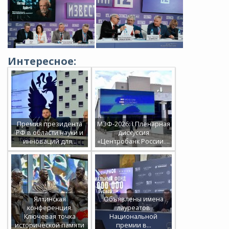
Интересное:
Премия президента
МЭФ-2026: I Пленарная
РФ в области науки и
дискуссия
инноваций для…
«Центробанк России.…
Ялтинская
Объявлены имена
конференция.
лауреатов
Ключевая точка
Национальной
исторической памяти
премии в…