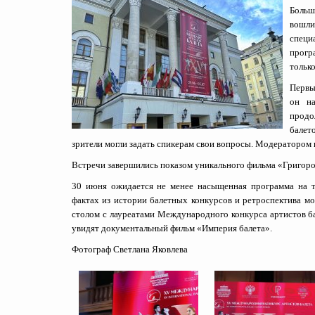
Больш
вошл
специ
прогр
только
Первы
он на
продо
балет
зрители могли задать спикерам свои вопросы. Модератором
Встречи завершились показом уникального фильма «Григор
30 июня ожидается не менее насыщенная программа на т
фактах из истории балетных конкурсов и ретроспектива мо
столом с лауреатами Международного конкурса артистов ба
увидят документальный фильм «Империя балета».
Фотограф Светлана Яковлева