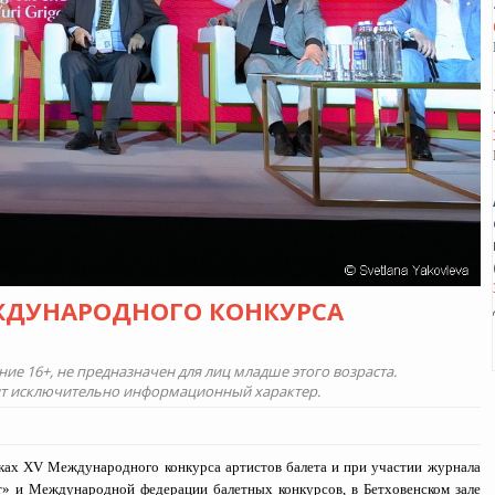
ЕЖДУНАРОДНОГО КОНКУРСА
е 16+, не предназначен для лиц младше этого возраста.
ит исключительно информационный характер.
ках XV Международного конкурса артистов балета и при участии журнала
т» и Международной федерации балетных конкурсов, в Бетховенском зале