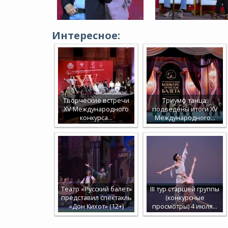
Интересное:
Творческие встречи
Триумф танца:
XV Международного
подведены итоги XV
конкурса…
Международного…
Театр «Русский балет»
III тур старшей группы
представил спектакль
(конкурсные
«Дон Кихот» (12+)
просмотры) 4 июля…