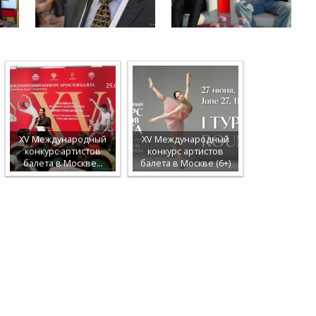
XV Международный
XV Международный
конкурс артистов
конкурс артистов
балета в Москве…
балета в Москве (6+)