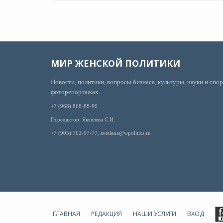
МИР ЖЕНСКОЙ ПОЛИТИКИ
Новости, политики, вопросы бизнеса, культуры, науки и спор
фоторепортажах.
+7 (968) 868-88-86
Гл.редактор: Яковлева С.И.
+7 (905) 702-57-77, svetlana@wpolitics.ru
ГЛАВНАЯ
РЕДАКЦИЯ
НАШИ УСЛУГИ
ВХОД