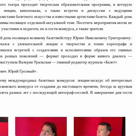
ого театра проходит творческая образовательная программа, в которую
и лекции, кинопоказы, а также встречи и дискуссии с ведущими
алистами балетного искусства и известными артистами балета. Каждый день
аммы посвящен отдельной актуальной теме. Посетить мероприятия могли не
 участники и педагоги, но и гости конкурса, а также зрители.
й день посвящен великому балетмейстеру Юрию Николаевичу Григоровичу:
чался с увлекательной лекции о творчестве и гении хореографа и
лжился встречей с создателями и исполнителями образов его главных
ов разных поколений — формат проходил в форме живого диалога —
 выступила Валерия Уральская — главный редактор журнала «Балет».
ович. Юрий Грозный».
ему международных балетных конкурсов: лекция-экскурс об интересных
сковского конкурса от создания до настоящего времени, беседа за круглым
лета разных лет с последующей автограф-сессией. В завершение дня гости