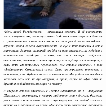
«
Ночь перед Рождеством» – прекрасная повесть. В её восприятии
много стереотипов, поэтому хочется добиться нового звучания. Вместе
с артистами мы искали, как сегодня эта история должна выглядеть и
звучать, каков способ существования на сцене исполнителей в этом
материале. Зритель, который придёт на наш спектакль, не забудет о
вахтанговских традициях, о том, что он в театре актёрского
отстранения, поэтому хочется проникнуть в глубину этой истории, в
суть этих удивительных персонажей. Мы ставим спектакль в зале
«Амфитеатр» Симоновской сцены. Само пространство интересно и
аскетично, у нас будет и видео составляющая. Мы работаем этюдным
методом, ведь это не драматургия, а проза, сцены не идут одна за
другой, а создаётся композиция по тексту.
Я впервые ставлю спектакль в Театре Вахтангова, но я – выпускник
Щукинского института, в театре работают мои педагоги, безмерно
уважаемые и почитаемые мною. Я чувствую, что мы «одной крови» с
актёрами и работниками цехов. Мне здесь очень комфортно работать