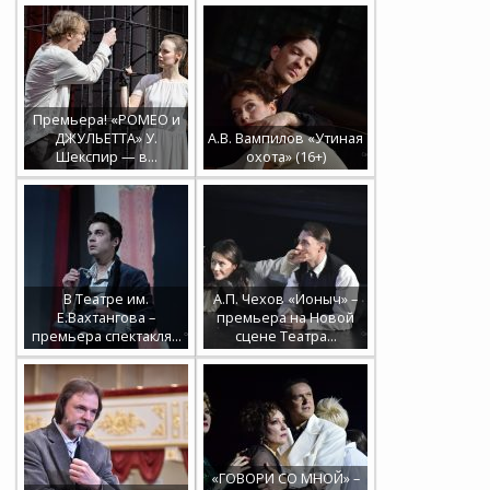
Премьера! «РОМЕО и
ДЖУЛЬЕТТА» У.
А.В. Вампилов «Утиная
Шекспир — в…
охота» (16+)
В Театре им.
А.П. Чехов «Ионыч» –
Е.Вахтангова –
премьера на Новой
премьера спектакля…
сцене Театра…
«ГОВОРИ СО МНОЙ» –