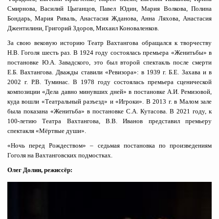
Смирнова, Василий Цыганцов, Павел Юдин, Мария Волкова, Полина
Бондарь, Мария Риваль, Анастасия Жданова, Анна Ляхова, Анастасия
Джентилини, Григорий Здоров, Михаил Коноваленков.
За свою вековую историю Театр Вахтангова обращался к творчеству
Н.В. Гоголя шесть раз. В 1924 году состоялась премьера «Женитьбы» в
постановке Ю.А. Завадского, это был второй спектакль после смерти
Е.Б. Вахтангова. Дважды ставили «Ревизора»: в 1939 г. Б.Е. Захава и в
2002 г. Р.В. Туминас. В 1978 году состоялась премьера сценической
композиции «Дела давно минувших дней» в постановке А.И. Ремизовой,
куда вошли «Театральный разъезд» и «Игроки». В 2013 г. в Малом зале
была показана «Женитьба» в постановке С.А. Кутасова. В 2021 году, к
100-летию Театра Вахтангова, В.В. Иванов представил премьеру
спектакля «Мёртвые души».
«Ночь перед Рождеством» – седьмая постановка по произведениям
Гоголя на Вахтанговских подмостках.
Олег Долин, режиссёр: