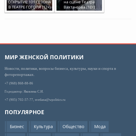
ОТКРЫТИЕ 101 СЕЗОНА
на сцене Театра
В ТЕАТРЕ ГОГОЛЯ (12+)
Вахтангова (18+)
МИР ЖЕНСКОЙ ПОЛИТИКИ
Новости, политики, вопросы бизнеса, культуры, науки и спорта в
фоторепортажах.
+7 (968) 868-88-86
Гл.редактор: Яковлева С.И.
+7 (905) 702-57-77, svetlana@wpolitics.ru
ПОПУЛЯРНОЕ
Бизнес
Культура
Общество
Мода