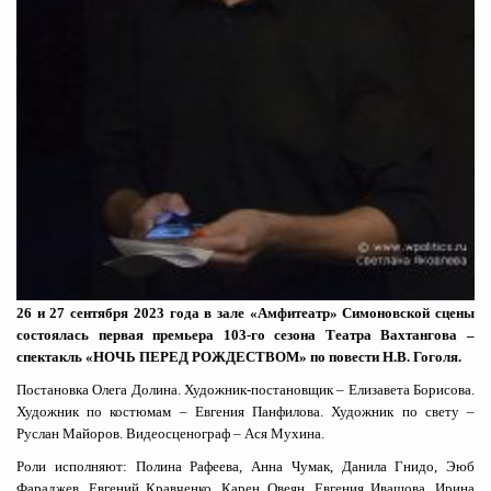
26 и 27 сентября 2023 года в зале «Амфитеатр» Симоновской сцены
состоялась первая премьера 103-го сезона Театра Вахтангова –
спектакль «НОЧЬ ПЕРЕД РОЖДЕСТВОМ» по повести Н.В. Гоголя.
Постановка Олега Долина. Художник-постановщик – Елизавета Борисова.
Художник по костюмам – Евгения Панфилова. Художник по свету –
Руслан Майоров. Видеосценограф – Ася Мухина.
Роли исполняют: Полина Рафеева, Анна Чумак, Данила Гнидо, Эюб
Фараджев, Евгений Кравченко, Карен Овеян, Евгения Ивашова, Ирина