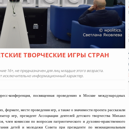
ТСКИЕ ТВОРЧЕСКИЕ ИГРЫ СТРАН
е 16+, не предназначен для лиц младше этого возраста.
ит исключительно информационный характер.
есс-конференция, посвященная проведению в Москве международных
ях, формате, месте проведения игр, а также о значимости проекта рассказали
изатор игр, президент Ассоциации деятелей детского творчества Михаил
ов, член комиссии по вопросам патриотического и духовно-нравственного
тания детей и молодежи Совета при президенте по межнациональным