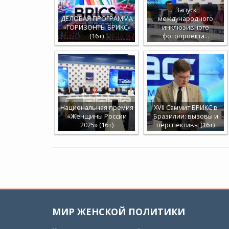
Запуск
ДЕЛОВАЯ ПРОГРАММА
международного
«ГОРИЗОНТЫ БРИКС»
инклюзивного
(16+)
фотопроекта…
Национальная премия
XVII Саммит БРИКС в
«Женщины России
Бразилии: вызовы и
2025» (16+)
перспективы (16+)
МИР ЖЕНСКОЙ ПОЛИТИКИ