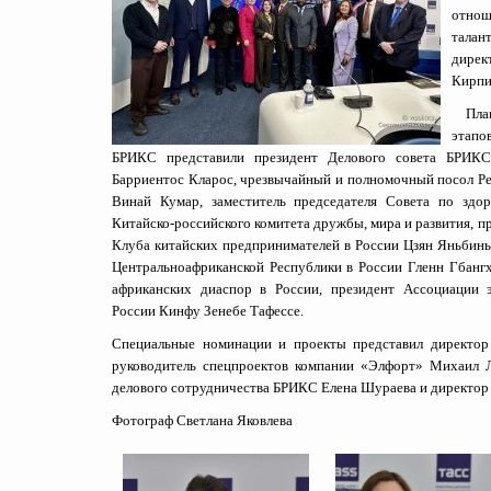
отнош
талан
дирек
Кирпи
Пл
этап
БРИКС представили президент Делового совета БРИКС
Барриентос Кларос, чрезвычайный и полномочный посол Р
Винай Кумар, заместитель председателя Совета по здо
Китайско-российского комитета дружбы, мира и развития, п
Клуба китайских предпринимателей в России Цзян Яньбинь
Центральноафриканской Республики в России Гленн Гбанг
африканских диаспор в России, президент Ассоциации
России Кинфу Зенебе Тафессе.
Специальные номинации и проекты представил директор 
руководитель спецпроектов компании «Элфорт» Михаил Л
делового сотрудничества БРИКС Елена Шураева и директор п
Фотограф Светлана Яковлева