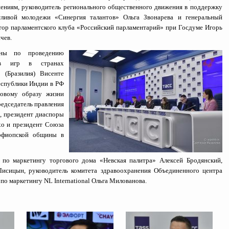
ениям, руководитель регионального общественного движения в поддержку
тливой молодежи «Синергия талантов» Ольга Звонарева и генеральный
тор парламентского клуба «Российский парламентарий» при Госдуме Игорь
чев.
аны по проведению
ов игр в странах
 (Бразилия) Висенте
еспублики Индии в РФ
ровому образу жизни
редседатель правления
, президент диаспоры
хо и президент Союза
 эфиопской общины в
по маркетингу торгового дома «Невская палитра» Алексей Бродянский,
исицын, руководитель комитета здравоохранения Объединенного центра
о маркетингу NL International Ольга Милованова.