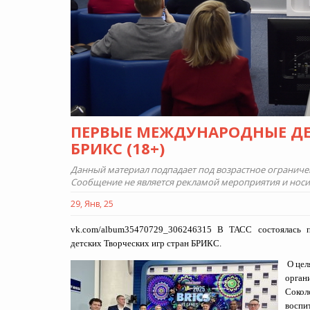
ПЕРВЫЕ МЕЖДУНАРОДНЫЕ ДЕ
БРИКС (18+)
Данный материал подпадает под возрастное ограничени
Сообщение не является рекламой мероприятия и нос
29, Янв, 25
vk.com/album35470729_306246315
В ТАСС состоялась пр
детских Творческих игр стран БРИКС.
О цел
орган
Сокол
воспи