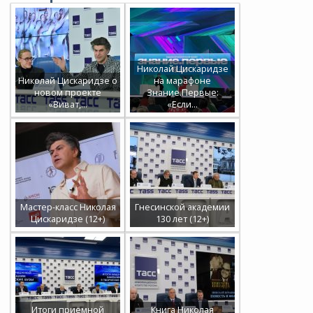
Николай Цискаридзе
Николай Цискаридзе о
на марафоне
новом проекте
Знание.Первые:
«Виват,…
«Если…
Мастер-класс Николая
Гнесинской академии
Цискаридзе (12+)
130 лет (12+)
Итоги приемной
Книга Николая