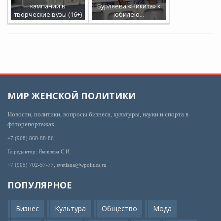
кампании в
Бурляева «Никита» к
творческие вузы (16+)
юбилею…
МИР ЖЕНСКОЙ ПОЛИТИКИ
Новости, политики, вопросы бизнеса, культуры, науки и спорта в
фоторепортажах.
+7 (968) 868-88-86
Гл.редактор: Яковлева С.И.
+7 (905) 702-57-77, svetlana@wpolitics.ru
ПОПУЛЯРНОЕ
Бизнес
Культура
Общество
Мода