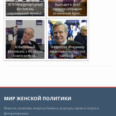
45-й Международный
Выходит в свет
фестиваль
полное собрание
современной музыки…
сочинений Арно…
Юбилейный
Федосеев Владимир
фестиваль к 80-летию
Иванович — персона
композитора…
сайта (16+)
МИР ЖЕНСКОЙ ПОЛИТИКИ
Новости, политики, вопросы бизнеса, культуры, науки и спорта в
фоторепортажах.