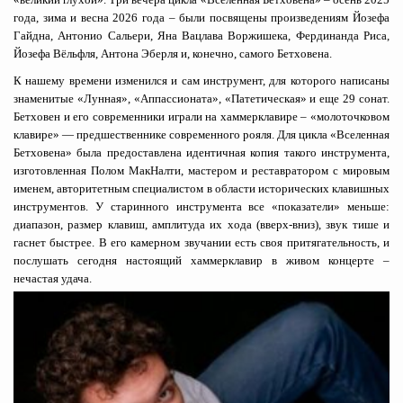
года, зима и весна 2026 года – были посвящены произведениям Йозефа
Гайдна, Антонио Сальери, Яна Вацлава Воржишека, Фердинанда Риса,
Йозефа Вёльфля, Антона Эберля и, конечно, самого Бетховена.
К нашему времени изменился и сам инструмент, для которого написаны
знаменитые «Лунная», «Аппассионата», «Патетическая» и еще 29 сонат.
Бетховен и его современники играли на хаммерклавире – «молоточковом
клавире» — предшественнике современного рояля. Для цикла «Вселенная
Бетховена» была предоставлена идентичная копия такого инструмента,
изготовленная Полом МакНалти, мастером и реставратором с мировым
именем, авторитетным специалистом в области исторических клавишных
инструментов. У старинного инструмента все «показатели» меньше:
диапазон, размер клавиш, амплитуда их хода (вверх-вниз), звук тише и
гаснет быстрее. В его камерном звучании есть своя притягательность, и
послушать сегодня настоящий хаммерклавир в живом концерте –
нечастая удача.