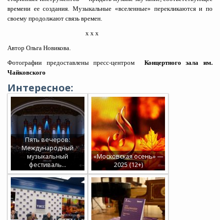
времени ее создания. Музыкальные «вселенные» перекликаются и по
своему продолжают связь времен.
х х х
Автор Ольга Новикова.
Фотографии предоставлены пресс-центром
Концертного зала им.
Чайковского
Интересное:
Пять вечеров:
Международный
музыкальный
«Московская осень» —
фестиваль…
2025 (12+)