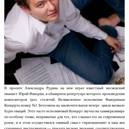
В проекте Александра Рудина на нем играл известный московский
пианист Юрий Фаворин, в обширном репертуаре которого произведения
композиторов трех столетий. Великолепное исполнение Фавориным
Концерта номер №1 Бетховена на заключительном вечере цикла вызвало
бурю оваций. Этот часто исполняемый Концерт звучал на хаммерклавире
по-особому тонко, непривычно для тех, кто слышал его на современном
рояле, и в этом осуществился главный смысл «приглашения» в наш век
старинных инструментов — придать музыке звучание, соответствующее