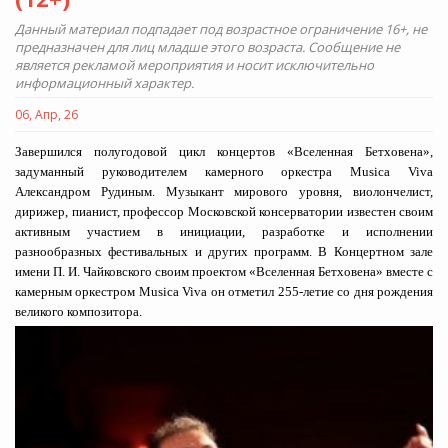
Данный материал подпадает под возрастное ограничение 16+, не
предназначен для лиц младше этого возраста. Сообщение не
является рекламой мероприятия и носит исключительно
информационный характер.
06, Апр, 26
Завершился полугодовой цикл концертов «Вселенная Бетховена»,
задуманный руководителем камерного оркестра Musica Viva
Александром Рудиным. Музыкант мирового уровня, виолончелист,
дирижер, пианист, профессор Московской консерватории известен своим
активным участием в инициации, разработке и исполнении
разнообразных фестивальных и других программ. В Концертном зале
имени П. И. Чайковского своим проектом «Вселенная Бетховена» вместе с
камерным оркестром Musica Viva он отметил 255-летие со дня рождения
великого композитора.