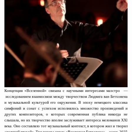
Концепция «Вселенной» связана с научными интересами маэстро —
исследованием взаимосвязи между творчеством Людвига ван Бетховена
и музыкальной культурой его окружения. В эпоху немецкого классика
симфоний и сонат с успехом исполнялось множество произведений и
других композиторов, о которых современная публика никогда не
слышала, но их творчество вполне заслуживает интереса меломанов XXl
века. Оно составляло тот музыкальный контекст, в котором жил и творил
«великий глухой». Три вечера цикла «Вселенная Бетховена» – осень 2025