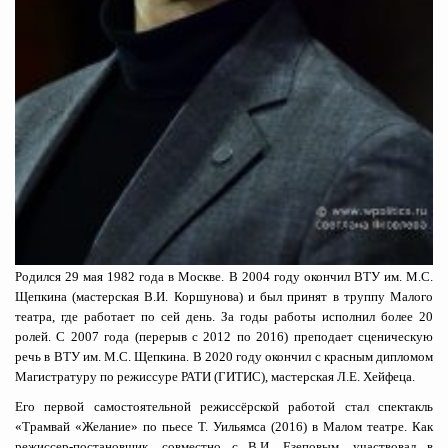
Родился 29 мая 1982 года в Москве. В 2004 году окончил ВТУ им. М.С.
Щепкина (мастерская В.И. Коршунова) и был принят в труппу Малого
театра, где работает по сей день. За годы работы исполнил более 20
ролей. С 2007 года (перерыв с 2012 по 2016) преподает сценическую
речь в ВТУ им. М.С. Щепкина. В 2020 году окончил с красным дипломом
Магистратуру по режиссуре РАТИ (ГИТИС), мастерская Л.Е. Хейфеца.
Его первой самостоятельной режиссёрской работой стал спектакль
«Трамвай «Желание» по пьесе Т. Уильямса (2016) в Малом театре. Как
режиссер-постановщик, совместно с В.И. Езеповым, участвовал в