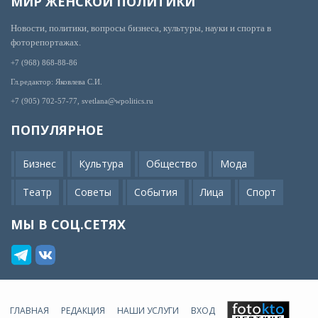
МИР ЖЕНСКОЙ ПОЛИТИКИ
Новости, политики, вопросы бизнеса, культуры, науки и спорта в
фоторепортажах.
+7 (968) 868-88-86
Гл.редактор: Яковлева С.И.
+7 (905) 702-57-77, svetlana@wpolitics.ru
ПОПУЛЯРНОЕ
Бизнес
Культура
Общество
Мода
Театр
Советы
События
Лица
Спорт
МЫ В СОЦ.СЕТЯХ
ГЛАВНАЯ
РЕДАКЦИЯ
НАШИ УСЛУГИ
ВХОД