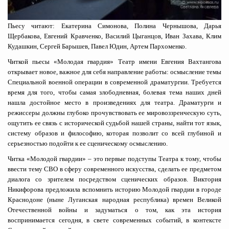
Пьесу читают: Екатерина Симонова, Полина Чернышова, Дарья
Щербакова, Евгений Кравченко, Василий Цыганцов, Иван Захава, Клим
Кудашкин, Сергей Барышев, Павел Юдин, Артем Пархоменко.
Читкой пьесы «Молодая гвардия» Театр имени Евгения Вахтангова
открывает новое, важное для себя направление работы: осмысление темы
Специальной военной операции в современной драматургии. Требуется
время для того, чтобы самая злободневная, болевая тема наших дней
нашла достойное место в произведениях для театра. Драматурги и
режиссеры должны глубоко прочувствовать ее мировоззренческую суть,
ощутить ее связь с исторической судьбой нашей страны, найти тот язык,
систему образов и философию, которая позволит со всей глубиной и
серьезностью подойти к ее сценическому осмыслению.
Читка «Молодой гвардии» – это первые подступы Театра к тому, чтобы
ввести тему СВО в сферу современного искусства, сделать ее предметом
диалога со зрителем посредством сценических образов. Виктория
Никифорова предложила вспомнить историю Молодой гвардии в городе
Краснодоне (ныне Луганская народная республика) времен Великой
Отечественной войны и задуматься о том, как эта история
воспринимается сегодня, в свете современных событий, в контексте