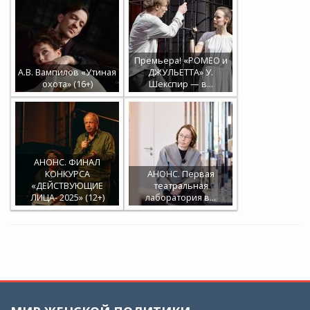
Премьера! «РОМЕО и
А.В. Вампилов «Утиная
ДЖУЛЬЕТТА» У.
охота» (16+)
Шекспир — в…
АНОНС. ФИНАЛ
КОНКУРСА
АНОНС. Первая
«ДЕЙСТВУЮЩИЕ
театральная
ЛИЦА- 2025» (12+)
лаборатория в…