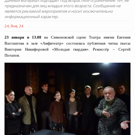
Данный материал подпадает под возрастное ограничение 16+, не
предназначен для лиц младше этого возраста. Сообщение не
является рекламой мероприятия и носит исключительно
информационный характер.
24, Янв, 24
23 января в 13.00
на Симоновской сцене Театра имени Евгения
Вахтангова в зале «Амфитеатр» состоялась публичная читка пьесы
Виктории Никифоровой «Молодая гвардия». Режиссёр – Сергей
Потапов.