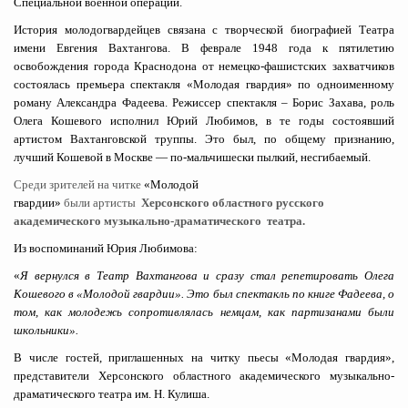
Специальной военной операции.
История молодогвардейцев связана с творческой биографией Театра
имени Евгения Вахтангова. В феврале 1948 года к пятилетию
освобождения города Краснодона от немецко-фашистских захватчиков
состоялась премьера спектакля «Молодая гвардия» по одноименному
роману Александра Фадеева. Режиссер спектакля – Борис Захава, роль
Олега Кошевого исполнил Юрий Любимов, в те годы состоявший
артистом Вахтанговской труппы. Это был, по общему признанию,
лучший Кошевой в Москве — по-мальчишески пылкий, несгибаемый.
Среди зрителей на читке
«Молодой
гвардии»
были артисты
Херсонского областного русского
академического музыкально-драматического театра.
Из воспоминаний Юрия Любимова:
«
Я вернулся в Театр Вахтангова и сразу стал репетировать Олега
Кошевого в «Молодой гвардии». Это был спектакль по книге Фадеева, о
том, как молодежь сопротивлялась немцам, как партизанами были
школьники».
В числе гостей, приглашенных на читку пьесы «Молодая гвардия»,
представители Херсонского областного академического музыкально-
драматического театра им. Н. Кулиша.