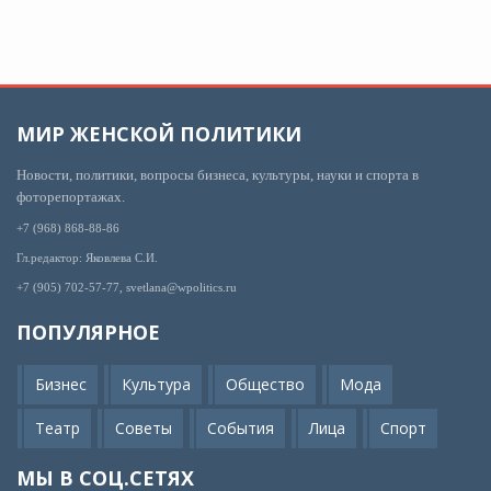
МИР ЖЕНСКОЙ ПОЛИТИКИ
Новости, политики, вопросы бизнеса, культуры, науки и спорта в
фоторепортажах.
+7 (968) 868-88-86
Гл.редактор: Яковлева С.И.
+7 (905) 702-57-77, svetlana@wpolitics.ru
ПОПУЛЯРНОЕ
Бизнес
Культура
Общество
Мода
Театр
Советы
События
Лица
Спорт
МЫ В СОЦ.СЕТЯХ