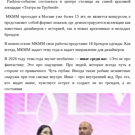
F
ashion-событие состоялось в центре столицы на самой красивой
площадке «Театра на Трубной».
МКММ проходит в Москве уже более 15 лет, не является конкурсом, а
представляет собой формат показов, где демонстрируются коллекции как
известных дизайнеров с историей, так и новых креативных и молодых
брендов.
В новом сезоне МКММ свои работы представят 18 брендов одежды. Как
всегда, МКММ задает тему года и задает направление для дизайнеров.
В 2026 году тема года звучит необычно —
иные среди нас
: «Это не про
фантастику. Это про ощущение. Про людей, которые всегда чуть в
стороне от привычного. Чуть глубже. Иногда тихие робкие незаметные
снаружи при том смелые внутри. Иные – про внутренний код. Про тех,
кто видит иначе, чувствует острее и создает не из трендов, а из
состояния.