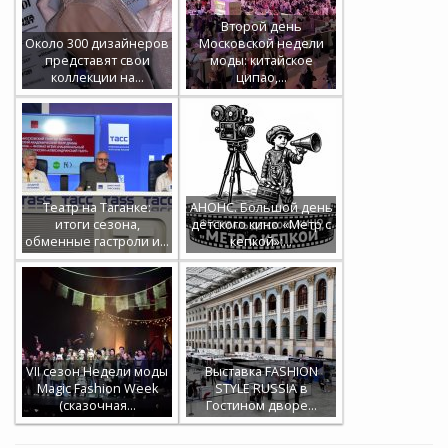
Второй день
Около 300 дизайнеров
Московской недели
представят свои
моды: китайское
коллекции на…
ципао,…
Театр на Таганке:
АНОНС. Большой день
итоги сезона,
детского кино «Метр с
обменные гастроли и…
кепкой»:…
VII сезон Недели моды
Выставка FASHION
Magic Fashion Week
STYLE RUSSIA в
(сказочная…
Гостином дворе…