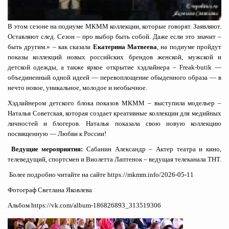
В этом сезоне на подиуме МКММ коллекции, которые говорят. Заявляют.
Оставляют след. Cезон – про выбор быть собой. Даже если это значит –
быть другим.» – как сказала
Екатерина Матвеева
, на подиуме пройдут
показы коллекций новых российских брендов женской, мужской и
детской одежды, а также яркое открытие хэдлайнера – Freak-butik —
объединенный одной идеей — перевоплощение обыденного образа — в
нечто новое, уникальное, молодое и необычное.
Хэдлайнером детского блока показов МКММ – выступила модельер –
Наталья Советская, которая создает креативные коллекции для медийных
личностей и блогеров. Наталья показала свою новую коллекцию
посвященную — Любви к России!
Ведущие мероприятия:
Сабанин Александр – Актер театра и кино,
телеведущий, спортсмен и Виолетта Лаптенок – ведущая телеканала ТНТ.
Более подробно читайте на сайте
https://mkmm.info/2026-05-11
Фотограф Светлана Яковлева
Альбом
https://vk.com/album-186826893_313519306