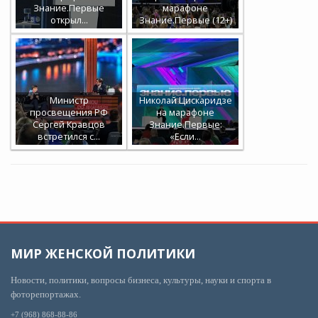
Знание.Первые
марафоне
открыл…
Знание.Первые (12+)
Министр
Николай Цискаридзе
просвещения РФ
на марафоне
Сергей Кравцов
Знание.Первые:
встретился с…
«Если…
МИР ЖЕНСКОЙ ПОЛИТИКИ
Новости, политики, вопросы бизнеса, культуры, науки и спорта в
фоторепортажах.
+7 (968) 868-88-86