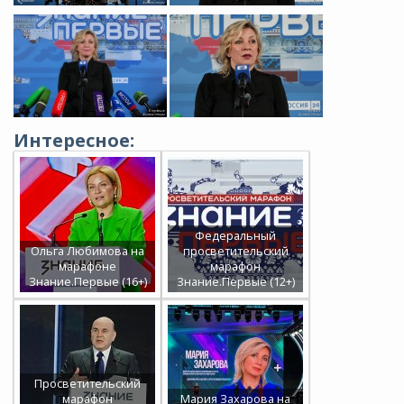
Интересное:
Федеральный
Ольга Любимова на
просветительский
марафоне
марафон
Знание.Первые (16+)
Знание.Первые (12+)
Просветительский
марафон
Мария Захарова на