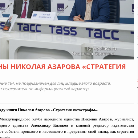
НЫ НИКОЛАЯ АЗАРОВА «СТРАТЕГИЯ
е 16+, не предназначен для лиц младше этого возраста.
ит исключительно информационный характер.
оду книги Николая Азарова «Стратегия катастрофы».
ь Международного клуба народного единства
Николай Азаров
, журналист,
одного единства
Александр Казаков
и главный редактор издательства
т события прошлого и настоящего и представят свой взгляд, как стратегия
трофе.