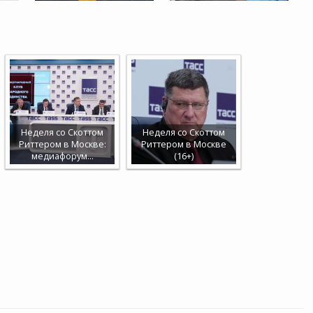
Неделя со Скоттом
Неделя со Скоттом
Риттером в Москве:
Риттером в Москве
медиафорум…
(16+)