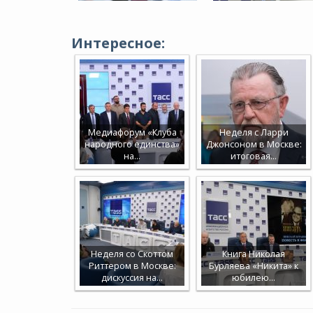
Интересное:
Медиафорум «Клуба
Неделя с Ларри
народного единства»
Джонсоном в Москве:
на…
итоговая…
Неделя со Скоттом
Книга Николая
Риттером в Москве:
Бурляева «Никита» к
дискуссия на…
юбилею…