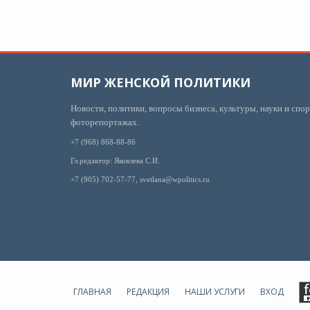
МИР ЖЕНСКОЙ ПОЛИТИКИ
Новости, политики, вопросы бизнеса, культуры, науки и спор
фоторепортажах.
+7 (968) 868-88-86
Гл.редактор: Яковлева С.И.
+7 (905) 702-57-77, svetlana@wpolitics.ru
ГЛАВНАЯ
РЕДАКЦИЯ
НАШИ УСЛУГИ
ВХОД