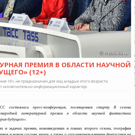
ТУРНАЯ ПРЕМИЯ В ОБЛАСТИ НАУЧНОЙ
ЩЕГО» (12+)
е 16+, не предназначен для лиц младше этого возраста.
ит исключительно информационный характер.
СС состоялась пресс-конференция, посвященная старту II сезона
ународной литературной премии в области научной фантастики
рия будущего».
ях и задачах премии, нововведениях и планах второго сезона, географии
ников и новом составе жюри, а также о сегодняшнем влиянии фантастики на