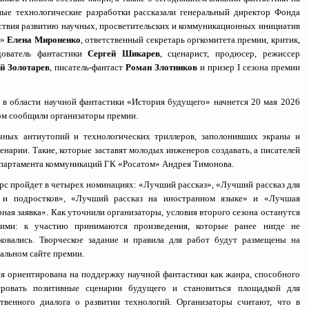
ные технологические разработки рассказали генеральный директор Фонда
ствия развитию научных, просветительских и коммуникационных инициатив
м»
Елена Мироненко
, ответственный секретарь оргкомитета премии, критик,
дователь фантастики
Сергей Шикарев
, сценарист, продюсер, режиссер
й Золотарев
, писатель-фантаст
Роман Злотников
и призер I сезона премии
в области научной фантастики «История будущего» начнется 20 мая 2026
том сообщили организаторы премии.
ных антиутопий и технологических триллеров, заполонивших экраны и
нарии. Такие, которые заставят молодых инженеров создавать, а писателей
епартамента коммуникаций ГК «Росатом» Андрея Тимонова.
рс пройдет в четырех номинациях: «Лучший рассказ», «Лучший рассказ для
 и подростков», «Лучший рассказ на иностранном языке» и «Лучшая
рная заявка». Как уточнили организаторы, условия второго сезона останутся
ими: к участию принимаются произведения, которые ранее нигде не
ковались. Творческое задание и правила для работ будут размещены на
альном сайте премии.
я ориентирована на поддержку научной фантастики как жанра, способного
ровать позитивные сценарии будущего и становиться площадкой для
твенного диалога о развитии технологий. Организаторы считают, что в