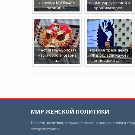
конкурса MyFilm48 и
новых учредителей и
первый в…
организаторов…
Фестиваль «Золотая
Премия президента
маска»: итоги сезона
РФ в области науки и
и…
инноваций для…
МИР ЖЕНСКОЙ ПОЛИТИКИ
Новости, политики, вопросы бизнеса, культуры, науки и спор
фоторепортажах.