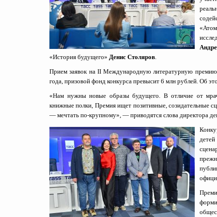
реаль
содей
«Ато
иссле
Андре
«История будущего»
Денис Столяров
.
Прием заявок на II Международную литературную премию 
года, призовой фонд конкурса превысит 6 млн рублей. Об э
«Нам нужны новые образы будущего. В отличие от мрач
книжные полки, Премия ищет позитивные, созидательные сце
— мечтать по-крупному», — приводятся слова директора д
Конку
детей
сцена
прежн
публи
офици
Преми
форми
общес