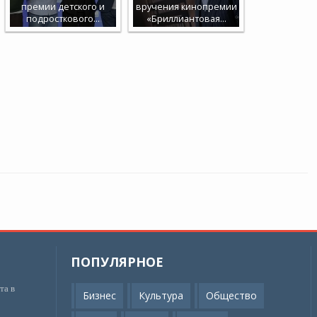
премии детского и
вручения кинопремии
подросткового…
«Бриллиантовая…
ПОПУЛЯРНОЕ
та в
Бизнес
Культура
Общество