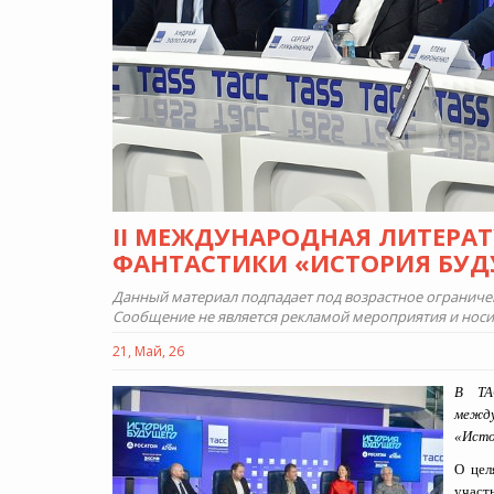
II МЕЖДУНАРОДНАЯ ЛИТЕРА
ФАНТАСТИКИ «ИСТОРИЯ БУДУ
Данный материал подпадает под возрастное ограничени
Сообщение не является рекламой мероприятия и нос
21, Май, 26
В ТА
межд
«Исто
О цел
участ