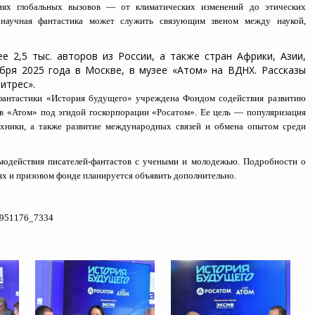
иях глобальных вызовов — от климатических изменений до этических
 научная фантастика может служить связующим звеном между наукой,
 2,5 тыс. авторов из России, а также стран Африки, Азии,
ря 2025 года в Москве, в музее «Атом» на ВДНХ. Рассказы
итрес».
фантастики «История будущего» учреждена Фондом содействия развитию
в «Атом» под эгидой госкорпорации «Росатом». Ее цель — популяризация
ехники, а также развитие международных связей и обмена опытом среди
имодействия писателей-фантастов с учеными и молодежью. Подробности о
ях и призовом фонде планируется объявить дополнительно.
10951176_7334