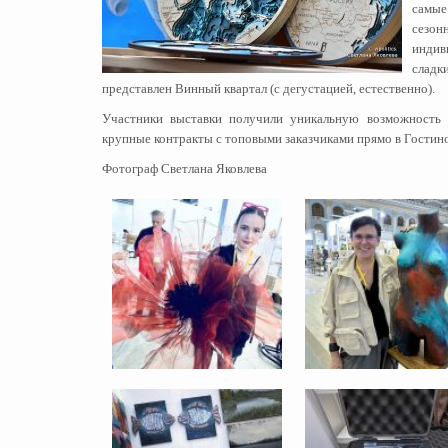
самые
сезо
индив
сладк
представлен Винный квартал (с дегустацией, естественно).
Участники выставки получили уникальную возможность 
крупные контракты с топовыми заказчиками прямо в Гостин
Фотограф Светлана Яковлева