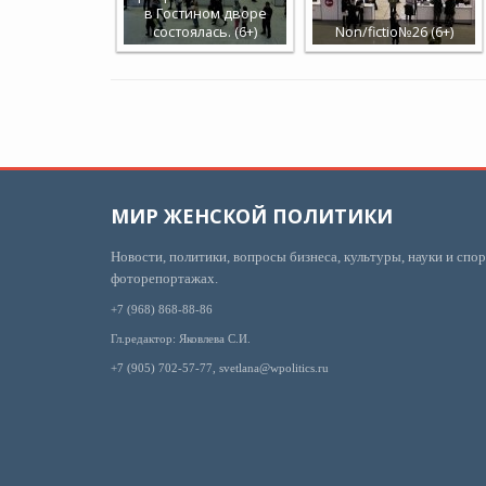
в Гостином дворе
состоялась. (6+)
Non/fictio№26 (6+)
МИР ЖЕНСКОЙ ПОЛИТИКИ
Новости, политики, вопросы бизнеса, культуры, науки и спор
фоторепортажах.
+7 (968) 868-88-86
Гл.редактор: Яковлева С.И.
+7 (905) 702-57-77, svetlana@wpolitics.ru