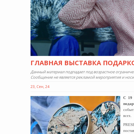
ГЛАВНАЯ ВЫСТАВКА ПОДАРКОВ
Данный материал подпадает под возрастное ограничени
Сообщение не является рекламой мероприятия и нос
23, Сен, 24
С 19 
пода
событ
всех.
PRESE
поста