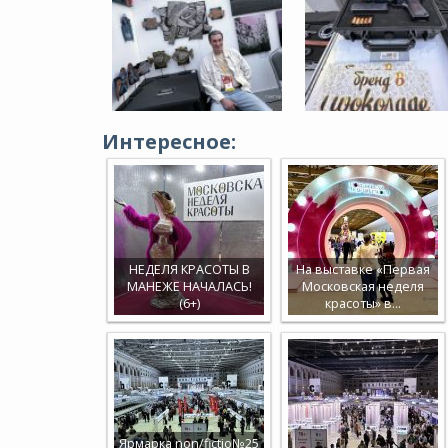
Интересное:
НЕДЕЛЯ КРАСОТЫ В
На выставке «Первая
МАНЕЖЕ НАЧАЛАСЬ!
Московская неделя
(6+)
красоты» в…
Ярмарка non/fictio№25