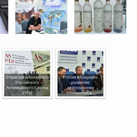
Открытие юбилейного
Россия и Бахрейн:
Российского
развитие
Антикварного Салона
двусторонних
(18+)
отношений в…