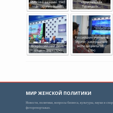
«Москва за нами. 1941
«Хрустальная
год» – крупнейший…
Турандот»:…
Российские ученые в
Иране: завершение
Всероссийский День
экспедиции БРИКС
отца — 2024 (12+)
(18+)
МИР ЖЕНСКОЙ ПОЛИТИКИ
Новости, политики, вопросы бизнеса, культуры, науки и спор
фоторепортажах.