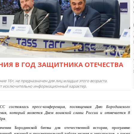
НИЯ В ГОД ЗАЩИТНИКА ОТЕЧЕСТВА
е 16+, не предназначен для лиц младше этого возраста.
ит исключительно информационный характер.
СС состоялась пресс-конференция, посвященная Дню Бородинского
ния, который является Днем воинской славы России и отмечается 8
бря.
ачении Бородинской битвы для отечественной истории, программе
риятий, научной и просветительской работе музеев и энтузиастов, а также