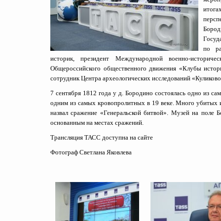
итога
персп
Бород
Госуд
по р
историк, президент Международной военно-историче
Общероссийского общественного движения «Клубы истори
сотрудник Центра археологических исследований «Куликов
7 сентября 1812 года у д. Бородино состоялась одно из са
одним из самых кровопролитных в 19 веке. Много убитых 
назвал сражение «Генеральской битвой». Музей на поле Б
основанным на местах сражений.
Трансляция ТАСС доступна на сайте
Фотограф Светлана Яковлева