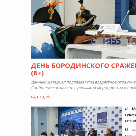
ДЕНЬ БОРОДИНСКОГО СРАЖЕ
(6+)
Данный материал подпадает под возрастное ограничени
Сообщение не является рекламой мероприятия и нос
04, Сен, 25
В ТА
сраже
сентя
О зн
мероп