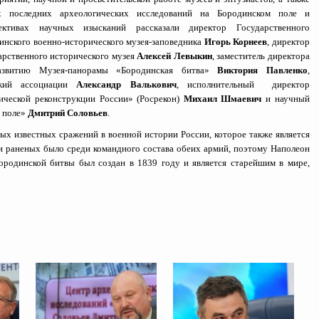
х последних археологических исследований на Бородинском поле и
ективах научных изысканий рассказали директор Государственного
инского военно-исторического музея-заповедника
Игорь Корнеев
, директор
арственного исторического музея
Алексей Левыкин
, заместитель директора
азвитию Музея-панорамы «Бородинская битва»
Виктория Павленко
,
ский ассоциации
Александр Валькович
, исполнительный директор
ческой реконструкции России» (Росрекон)
Михаил Шмаевич
и научный
о поле»
Дмитрий
Соловьев
.
мых известных сражений в военной истории России, которое также является
и раненых было среди командного состава обеих армий, поэтому Наполеон
ородинской битвы был создан в 1839 году и является старейшим в мире,