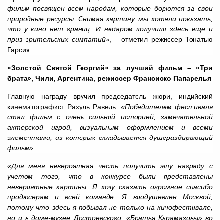
фильм посвящен всем народам, которые борются за свои
природные ресурсы. Снимая картину, мы хотели показать,
что у кино нет границ. И недаром получили здесь еще и
приз зрительских симпатий»
, – отметил режиссер Тонатью
Гарсия.
«Золотой Святой Георгий» за лучший фильм – «Три
брата», Чили, Аргентина, режиссер Франсиско Папарелья
Главную награду вручил председатель жюри, индийский
кинематографист Рахуль Равель:
«Победителем фестиваля
стал фильм с очень сильной историей, замечательной
актерской игрой, визуальным оформлением и всеми
элементами, из которых складывается душераздирающий
фильм».
«Для меня невероятная честь получить эту награду с
учетом того, что в конкурсе были представлены
невероятные картины. Я хочу сказать огромное спасибо
продюсерам и всей команде. Я воодушевлен Москвой,
потому что здесь я побывал не только на кинофестивале,
но и в доме-музее Достоевского. «Братья Карамазовы» во