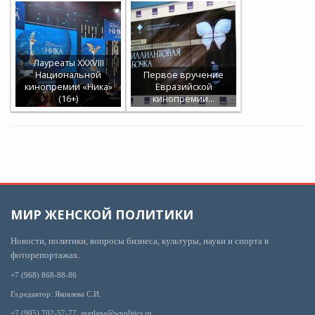
Лауреаты XXXVIII
Национальной
Первое вручение
кинопремии «Ника»
Евразийской
(16+)
кинопремии…
МИР ЖЕНСКОЙ ПОЛИТИКИ
Новости, политики, вопросы бизнеса, культуры, науки и спорта в
фоторепортажах.
+7 (968) 868-88-86
Гл.редактор: Яковлева С.И.
+7 (905) 702-57-77, svetlana@wpolitics.ru