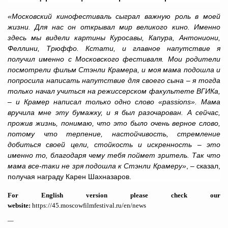
«Московский кинофестиваль сыграл важную роль в моей
жизни. Для нас он открывал мир великого кино. Именно
здесь мы видели картины Куросавы, Капура, Антониони,
Феллини, Трюффо. Кстати, и главное напутствие я
получил именно с Московского фестиваля. Мои родители
посмотрели фильм Стэнли Крамера, и моя мама подошла и
попросила написать напутствие для своего сына – я тогда
только начал учиться на режиссерском факультете ВГИКа,
– и Крамер написал только одно слово «passions». Мама
вручила мне эту бумажку, и я был разочарован. А сейчас,
прожив жизнь, понимаю, что это было очень верное слово,
потому что терпение, настойчивость, стремление
добиться своей цели, стойкость и искренность – это
именно то, благодаря чему тебя поймет зритель. Так что
мама все-таки не зря подошла к Стэнли Крамеру»
, – сказал,
получая награду Карен Шахназаров.
For English version please check our
website:
https://45.moscowfilmfestival.ru/en/news
—