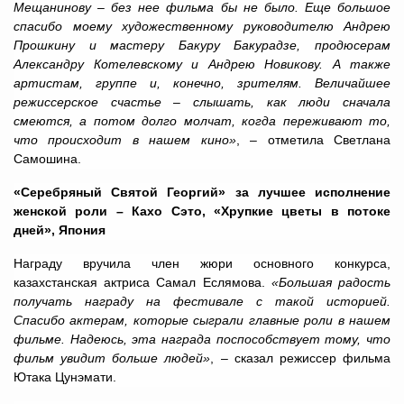
Мещанинову – без нее фильма бы не было. Еще большое
спасибо моему художественному руководителю Андрею
Прошкину и мастеру Бакуру Бакурадзе, продюсерам
Александру Котелевскому и Андрею Новикову. А также
артистам, группе и, конечно, зрителям. Величайшее
режиссерское счастье – слышать, как люди сначала
смеются, а потом долго молчат, когда переживают то,
что происходит в нашем кино»
, – отметила Светлана
Самошина.
«Серебряный Святой Георгий» за лучшее исполнение
женской роли – Кахо Сэто, «Хрупкие цветы в потоке
дней», Япония
Награду вручила член жюри основного конкурса,
казахстанская актриса Самал Еслямова.
«Большая радость
получать награду на фестивале с такой историей.
Спасибо актерам, которые сыграли главные роли в нашем
фильме. Надеюсь, эта награда поспособствует тому, что
фильм увидит больше людей»
, – сказал режиссер фильма
Ютака Цунэмати.