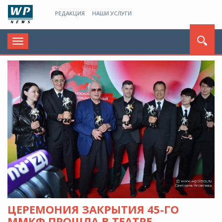
РЕДАКЦИЯ
НАШИ УСЛУГИ
Toggle
navigation
ЦЕРЕМОНИЯ ЗАКРЫТИЯ 45-ГО
ММКФ ПРОШЛА В ТЕАТРЕ