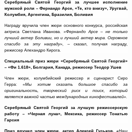
Серебряный Святой Георгий за лучшее исполнение
мужской роли – Фернандо Арсе, «Те, кто внизу», Уругвай,
Колумбия, Аргентина, Бразилия, Боливия
Награду вручила член жюри основного конкурса, российская
актриса Светлана Иванова.
«Фернандо Арсе – не только
лучший актер Боливии, но и лучший актер мира. Огромное
спасибо за эту награду»,
– сказал, получая награду,
режиссер Алехандро Кирога.
Специальный приз жюри «Серебряный Святой Георгий»
– «Фи 1.618», Болгария, Канада, режиссер Теодор Ушев
Член жюри, колумбийский режиссер и сценарист Сиро
Герра:
«Мы хотим сказать большое спасибо за
оригинальность, творческий риск и поиск, который
является важной частью международных кинофестивалей».
Серебряный Святой Георгий за лучшую режиссерскую
работу – «Черная луна», Мексика, режиссер Тонатью
Гарсия
Приз вручил член жюри, актер Алексей Гуськов.
«
Наш