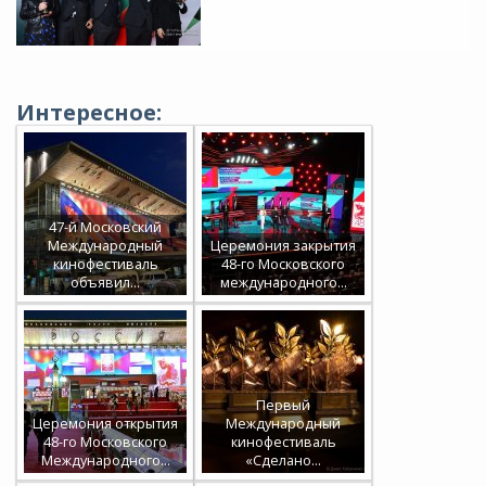
Интересное:
47-й Московский
Международный
Церемония закрытия
кинофестиваль
48-го Московского
объявил…
международного…
Первый
Церемония открытия
Международный
48-го Московского
кинофестиваль
Международного…
«Сделано…