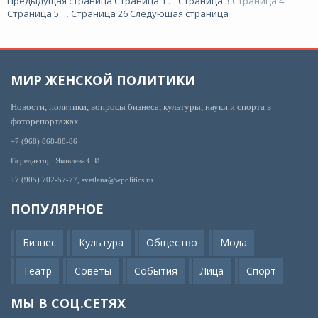
Предыдущая страница
Страница
1
…
Страница
3
Страница
4
Страница
5
…
Страница
26
Следующая страница
МИР ЖЕНСКОЙ ПОЛИТИКИ
Новости, политики, вопросы бизнеса, культуры, науки и спорта в
фоторепортажах.
+7 (968) 868-88-86
Гл.редактор: Яковлева С.И.
+7 (905) 702-57-77, svetlana@wpolitics.ru
ПОПУЛЯРНОЕ
Бизнес
Культура
Общество
Мода
Театр
Советы
События
Лица
Спорт
МЫ В СОЦ.СЕТЯХ