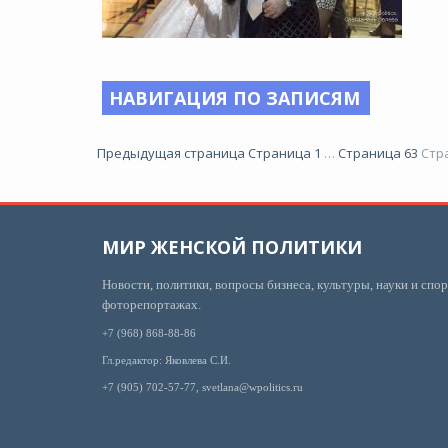
НАВИГАЦИЯ ПО ЗАПИСЯМ
Предыдущая страница
Страница
1
…
Страница
63
Стр
МИР ЖЕНСКОЙ ПОЛИТИКИ
Новости, политики, вопросы бизнеса, культуры, науки и спор
фоторепортажах.
+7 (968) 868-88-86
Гл.редактор: Яковлева С.И.
+7 (905) 702-57-77, svetlana@wpolitics.ru