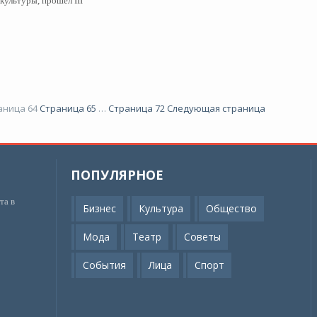
культуры, прошел III
аница
64
Страница
65
…
Страница
72
Следующая страница
ПОПУЛЯРНОЕ
та в
Бизнес
Культура
Общество
Мода
Театр
Советы
События
Лица
Спорт