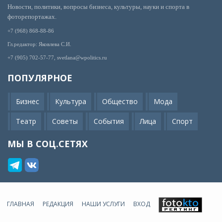
Новости, политики, вопросы бизнеса, культуры, науки и спорта в
фоторепортажах.
+7 (968) 868-88-86
Гл.редактор: Яковлева С.И.
+7 (905) 702-57-77, svetlana@wpolitics.ru
ПОПУЛЯРНОЕ
Бизнес
Культура
Общество
Мода
Театр
Советы
События
Лица
Спорт
МЫ В СОЦ.СЕТЯХ
ГЛАВНАЯ
РЕДАКЦИЯ
НАШИ УСЛУГИ
ВХОД