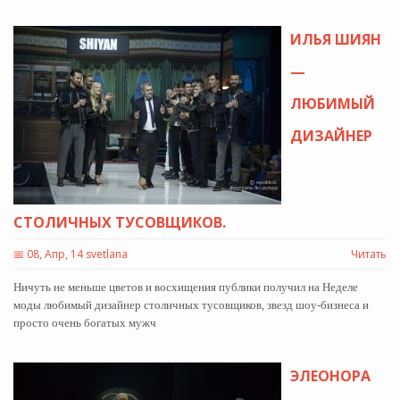
ИЛЬЯ ШИЯН
—
ЛЮБИМЫЙ
ДИЗАЙНЕР
СТОЛИЧНЫХ ТУСОВЩИКОВ.
📅
08, Апр, 14 svetlana
Читать
Ничуть не меньше цветов и восхищения публики получил на Неделе
моды любимый дизайнер столичных тусовщиков, звезд шоу-бизнеса и
просто очень богатых мужч
ЭЛЕОНОРА