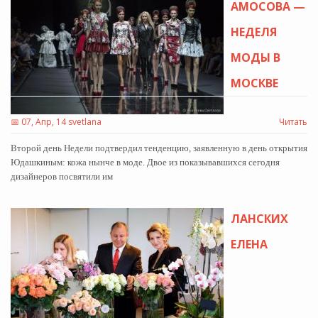
АМОСОВА —
НЕДЕЛЯ
МОДЫ В
МОСКВЕ
📅
07, Апр, 14 svetlana
Читать
Второй день Недели подтвердил тенденцию, заявленную в день открытия
Юдашкиным: кожа нынче в моде. Двое из показывавшихся сегодня
дизайнеров посвятили им
ЛАНСКИХ
ЕЛЕНА