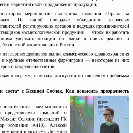
тегии маркетингового продвижения продукции.
низатором мероприятия выступила компания «Право на
ровье». На одной площадке объединили ключевых
ставителей регулирующих органов и ведущих производителей
ставщиков косметологической продукции — чтобы выработать
мпаниям удержать позиции на рынке в новых реалиях и
, безопасной косметологии в России.
м из главных драйверов рынка коммерческого здравоохранения
я и крупные отечественные фармигроки — некоторые из них
леров и биоревитализантов.
еловая программа включала дискуссии по ключевым проблемам
 и света“ с Ксенией Собчак. Как повысить прозрачность
новательница медиахолдинга
и представители компаний и
: Михаил Селянин (президент ГК
ктор компании А410), Алексей
 компании красоты»), Людмила