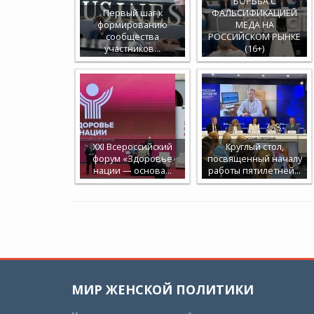
БОРЬБА С
Первый шаг к
ФАЛЬСИФИКАЦИЕЙ
формированию
МЕДА НА
сообщества
РОССИЙСКОМ РЫНКЕ
участников…
(16+)
XXI Всероссийский
Круглый стол,
форум «Здоровье
посвященный началу
нации — основа…
работы пятилетней…
МИР ЖЕНСКОЙ ПОЛИТИКИ