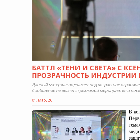
БАТТЛ «ТЕНИ И СВЕТА» С КС
ПРОЗРАЧНОСТЬ ИНДУСТРИИ К
Данный материал подпадает под возрастное ограничени
Сообщение не является рекламой мероприятия и нос
01, Мар, 26
В ко
Перв
тема
меди
защи