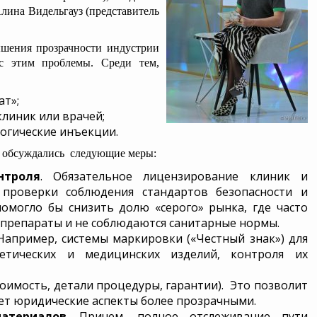
лина Видельгауз (представитель
шения прозрачности индустрии
 с этим проблемы. Среди тем,
ат»;
линик или врачей;
огические инъекции.
о обсуждались следующие меры:
нтроля
. Обязательное лицензирование клиник и
 проверки соблюдения стандартов безопасности и
помогло бы снизить долю «серого» рынка, где часто
препараты и не соблюдаются санитарные нормы.
 Например, системы маркировки («Честный знак») для
метических и медицинских изделий, контроля их
оимость, детали процедуры, гарантии). Это позволит
ет юридические аспекты более прозрачными.
атериалов
. Причем, полное отслеживание пути