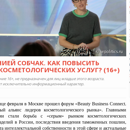
ЕНИЕЙ СОБЧАК. КАК ПОВЫСИТЬ
ОСМЕТОЛОГИЧЕСКИХ УСЛУГ? (16+)
е 16+, не предназначен для лиц младше этого возраста.
ит исключительно информационный характер.
нце февраля в Москве прошел форум «Beauty Business Connect.
ый альянс лидеров косметологического рынка». Главными
ми стали борьба с «серым» рынком косметологических
зделий в России, последствия введения таможенных пошлин,
та интеллектуальной собственности в этой сфере и актуальные