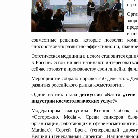
стра
Орга
здо
пред
и по
совместные решения, которые позволят ко
способствовать развитию эффективной и, главное
Эстетическая медицина в целом становится одни
в России. Этой нишей начинают интересоватьс
сейчас готовят к производству свои линейки фил
Мероприятие собрало порядка 250 делегатов. Д
развития российского рынка косметологии.
Одной из них стала
дискуссия «Баттл „тени
индустрии косметологических услуг?»
Модератором выступила Ксения Собчак, ос
«Осторожно, Media!». Среди спикеров был
организаций, работающих в сфере косметологии
Martinex), Сергей Брега (генеральный дире
Великий (генеральный директор «Национальной